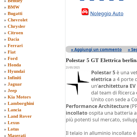
»
Bentley
»
BMW
Noleggio Auto
»
Bugatti
»
Chevrolet
»
Chrysler
»
Citroen
»
Dacia
»
Ferrari
» Aggiungi un commento
» Se
»
Fiat
»
Ford
Polestar 5 GT Elettrica berlin
»
Honda
21/05/2025
»
Hyundai
Polestar 5
è una ve
»
Infiniti
elettrica
a 4 porte 
»
Jaguar
un’
architettura EV
»
Jeep
dal team di Ricerca
»
Kia Motors
Unito con sede a Co
»
Lamborghini
Performance Architecture
(PP
»
Lancia
incollato
ospita una batteria a
»
Land Rover
più potenti sul mercato, svilup
»
Lexus
»
Lotus
Il telaio in alluminio incollato 
»
Maserati