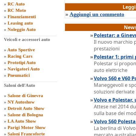
»
RC Auto
Legg
»
RC Moto
»
Aggiungi un commento
»
Finanziamenti
»
Leasing auto
News
»
Noleggio Auto
»
Polestar: a Ginev
Veicoli e accessori auto
Il nuovo marchio p
prestazioni
»
Auto Sportive
»
Polestar 1: primi
»
Racing Cars
»
Prototipi Auto
Polestar si propo
»
Navigatori Auto
auto elettriche
»
Pneumatici
»
Volvo S60 e V60 Po
Maneggevoli e spo
Saloni dell'Auto
soluzioni derivat
»
Salone di Ginevra
»
Volvo e Polestar,
»
NY Autoshow
Attese nel 2014 du
»
Detroit Auto Show
sulla base dei mod
»
Salone di Bologna
»
Volvo S60 Polestar
»
LA Auto Show
La berlina di Volvo
»
Parigi Motor Show
»
Saloni Francoforte
mercato australia