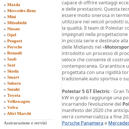
capace di offrire vantaggi ecce
»
Mazda
e delle prestazioni. Questa te
»
Mercedes-Benz
essere molto onerosa in termin
»
Mini
utilizzare nei veicoli prodotti
»
Mitsubishi
la qualità. Il team di Polesta
»
Nissan
impegnati nella progettazione
»
Opel
in piccola serie e destinate all
»
Peugeot
delle Midlands nel «
Motorspor
»
Porsche
introdotto un processo di pr
»
Renault
veloce che consente di costruir
»
Saab
»
Seat
contemporanea. Grarantisce un
»
Skoda
progettata con una rigidità tor
»
Smart
tradizionale auto sportiva o su
»
Subaru
»
Suzuki
Polestar 5 GT Electric
- Gran T
»
Toyota
kW in grado raggiunge una po
»
Volkswagen
incarnando l’evoluzione del
Po
»
Volvo
manifesto del 2020 che anticipa
»
Altri Marchi
verrà commercializza a fine 202
Porsche Panamera
e
Mercedes
Assicurazione e servizi
di
Domenico Scalera