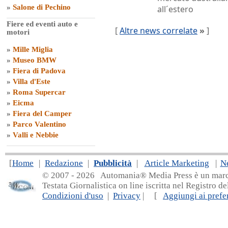
»
Salone di Pechino
all´estero
Fiere ed eventi auto e
[
Altre news correlate
»
]
motori
»
Mille Miglia
»
Museo BMW
»
Fiera di Padova
»
Villa d'Este
»
Roma Supercar
»
Eicma
»
Fiera del Camper
»
Parco Valentino
»
Valli e Nebbie
[
Home
|
Redazione
|
Pubblicità
|
Article Marketing
|
N
© 2007 - 20
26 Automania® Media Press è un marchio 
Testata Giornalistica on line iscritta nel Registro d
Condizioni d'uso
|
Privacy
| [
Aggiungi ai prefer