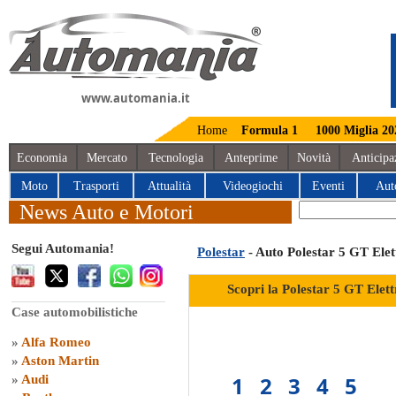
www.automania.it
Home
Formula 1
1000 Miglia 20
Economia
Mercato
Tecnologia
Anteprime
Novità
Anticipa
Moto
Trasporti
Attualità
Videogiochi
Eventi
Aut
News Auto e Motori
Segui Automania!
Polestar
- Auto Polestar 5 GT Elet
Scopri la Polestar 5 GT Elett
Case automobilistiche
»
Alfa Romeo
»
Aston Martin
1
2
3
4
5
»
Audi