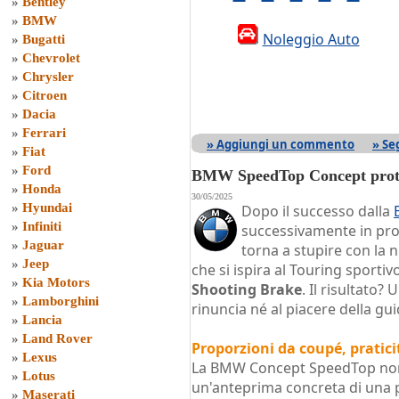
»
Bentley
»
BMW
Noleggio Auto
»
Bugatti
»
Chevrolet
»
Chrysler
»
Citroen
»
Dacia
»
Ferrari
» Aggiungi un commento
» Se
»
Fiat
»
Ford
BMW SpeedTop Concept prot
»
Honda
30/05/2025
»
Hyundai
Dopo il successo dalla
»
Infiniti
successivamente in pro
»
Jaguar
torna a stupire con la
»
Jeep
che si ispira al Touring sportiv
»
Kia Motors
Shooting Brake
. Il risultato?
»
Lamborghini
rinuncia né al piacere della gui
»
Lancia
»
Land Rover
Proporzioni da coupé, pratici
»
Lexus
La BMW Concept SpeedTop non 
»
Lotus
un'anteprima concreta di una pi
»
Maserati