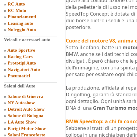
grazie alla collaborazione con
»
RC Auto
della pelletteria di lusso nel 
»
RC Moto
SpeedTop Concept è dotata di u
»
Finanziamenti
due borse dietro i sedili e una
»
Leasing auto
posteriore.
»
Noleggio Auto
Veicoli e accessori auto
Cuore del motore V8, anima d
Sotto il cofano, batte un
motor
»
Auto Sportive
BMW, anche se i dati tecnici c
»
Racing Cars
divulgati. È però chiaro che le 
»
Prototipi Auto
dell’immagine, con una spinta
»
Navigatori Auto
pensato per esaltare ogni chil
»
Pneumatici
Saloni dell'Auto
La produzione, affidata al rep
Dingolfing, garantirà standard
»
Salone di Ginevra
ogni dettaglio. Ogni unità sar
»
NY Autoshow
DNA di una
Gran Turismo mo
»
Detroit Auto Show
»
Salone di Bologna
BMW Speedtop: a chi fa conc
»
LA Auto Show
Sebbene si tratti di un proget
»
Parigi Motor Show
colloca in una nicchia ben defin
»
Saloni Francoforte