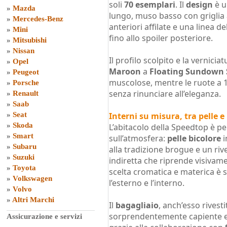
soli
70 esemplari
. Il
design
è u
»
Mazda
lungo, muso basso con griglia 
»
Mercedes-Benz
anteriori affilate e una linea de
»
Mini
fino allo spoiler posteriore.
»
Mitsubishi
»
Nissan
Il profilo scolpito e la vernici
»
Opel
Maroon
a
Floating Sundown S
»
Peugeot
muscolose, mentre le ruote a 
»
Porsche
senza rinunciare all’eleganza.
»
Renault
»
Saab
»
Seat
Interni su misura, tra pelle e
»
Skoda
L’abitacolo della Speedtop è p
»
Smart
sull’atmosfera:
pelle bicolore
i
»
Subaru
alla tradizione brogue e un riv
»
Suzuki
indiretta che riprende visivame
»
Toyota
scelta cromatica e materica è 
»
Volkswagen
l’esterno e l’interno.
»
Volvo
»
Altri Marchi
Il
bagagliaio
, anch’esso rivesti
sorprendentemente capiente e 
Assicurazione e servizi