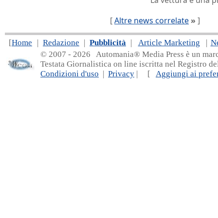
La vettura è una 
[
Altre news correlate
»
]
[
Home
|
Redazione
|
Pubblicità
|
Article Marketing
|
N
© 2007 - 20
26 Automania® Media Press è un marchio 
Testata Giornalistica on line iscritta nel Registro d
Condizioni d'uso
|
Privacy
| [
Aggiungi ai prefer