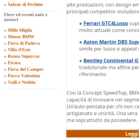
alte prestazioni, con design em
»
Salone di Pechino
principali competitor includon
Fiere ed eventi auto e
motori
●
Ferrari GTC4Lusso
supe
molto attuale come conce
»
Mille Miglia
»
Museo BMW
●
Aston Martin DBS Sup
»
Fiera di Padova
simile per lusso e appeal 
»
Villa d'Este
»
Roma Supercar
●
Bentley Continental G
»
Eicma
tradizionale ma affine pe
»
Fiera del Camper
riferimento
»
Parco Valentino
»
Valli e Nebbie
Con la Concept SpeedTop, BMW
capacità di innovare nei segmen
Un’auto pensata per chi non ce
artigianato e unicità. Una ver
ma soprattutto da possedere.
di
Domenico Scalera
Legg