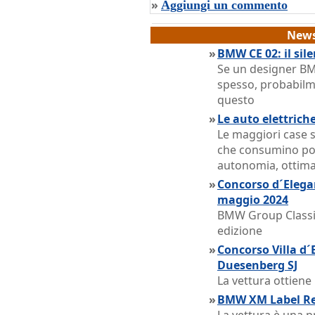
»
Aggiungi un commento
News
»
BMW CE 02: il sil
Se un designer B
spesso, probabilme
questo
»
Le auto elettriche
Le maggiori case 
che consumino po
autonomia, ottima 
»
Concorso d´Elega
maggio 2024
BMW Group Classic
edizione
»
Concorso Villa d´E
Duesenberg SJ
La vettura ottiene
»
BMW XM Label Red