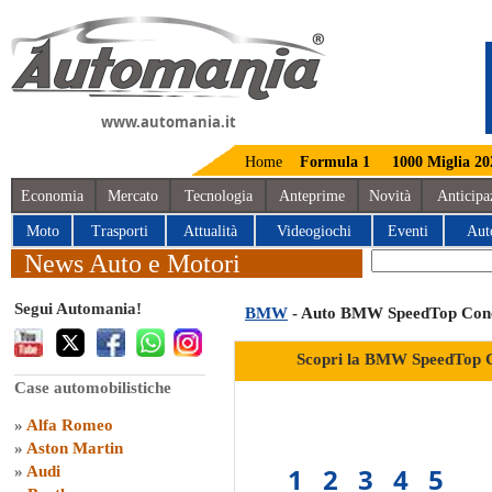
www.automania.it
Home
Formula 1
1000 Miglia 20
Economia
Mercato
Tecnologia
Anteprime
Novità
Anticipa
Moto
Trasporti
Attualità
Videogiochi
Eventi
Aut
News Auto e Motori
Segui Automania!
BMW
- Auto BMW SpeedTop Con
Scopri la BMW SpeedTop C
Case automobilistiche
»
Alfa Romeo
»
Aston Martin
1
2
3
4
5
»
Audi