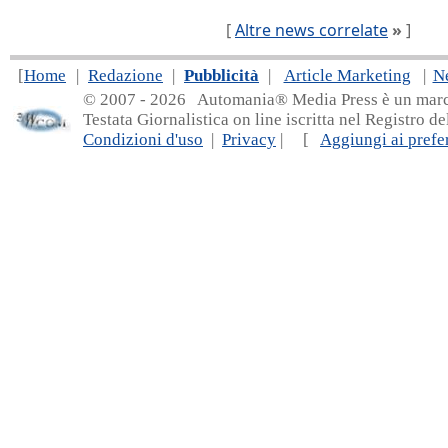
[
Altre news correlate
»
]
[
Home
|
Redazione
|
Pubblicità
|
Article Marketing
|
N
© 2007 - 20
26 Automania® Media Press è un marchio 
Testata Giornalistica on line iscritta nel Registro d
Condizioni d'uso
|
Privacy
| [
Aggiungi ai prefer