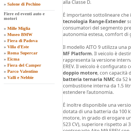
alla Classe D.
»
Salone di Pechino
Fiere ed eventi auto e
È importante sottolineare che i
motori
tecnologia Range-Extender
so
consumatori del segmento pr
»
Mille Miglia
autonomia estesa, comfort di g
»
Museo BMW
»
Fiera di Padova
Il modello AITO 9 utilizza una
»
Villa d'Este
MF Platform
. Il veicolo è des
»
Roma Supercar
»
Eicma
rappresenta la versione intern
»
Fiera del Camper
EREV. Il veicolo è configurato 
»
Parco Valentino
doppio motore
, con capacità 
»
Valli e Nebbie
batteria ternaria NMC
da 52 
combustione interna da 1.5 lit
estendere l’autonomia.
È inoltre disponibile una ver
dotata di una batteria da 100 
motore, in grado di erogare u
523 CV), superiore rispetto ai 
controparte Aito M9 EREV con