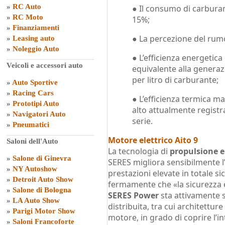
»
RC Auto
● Il consumo di carburan
»
RC Moto
15%;
»
Finanziamenti
● La percezione del rumo
»
Leasing auto
»
Noleggio Auto
● L’efficienza energetica
Veicoli e accessori auto
equivalente alla generazi
per litro di carburante;
»
Auto Sportive
»
Racing Cars
● L’efficienza termica ma
»
Prototipi Auto
alto attualmente registr
»
Navigatori Auto
serie.
»
Pneumatici
Motore elettrico Aito 9
Saloni dell'Auto
La tecnologia di
propulsione e
»
Salone di Ginevra
SERES migliora sensibilmente l
»
NY Autoshow
prestazioni elevate in totale si
»
Detroit Auto Show
fermamente che «la sicurezza è 
»
Salone di Bologna
SERES Power
sta attivamente 
»
LA Auto Show
distribuita, tra cui architettur
»
Parigi Motor Show
motore, in grado di coprire l’in
»
Saloni Francoforte