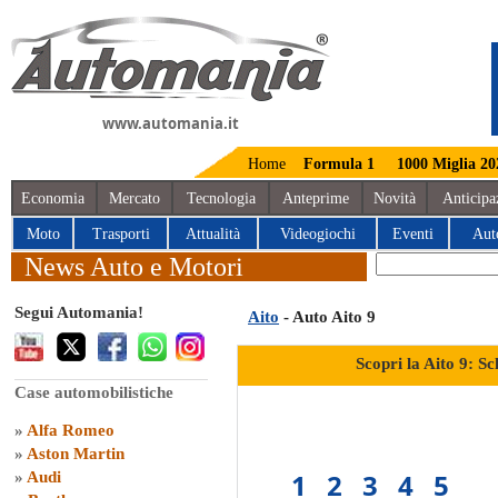
www.automania.it
Home
Formula 1
1000 Miglia 20
Economia
Mercato
Tecnologia
Anteprime
Novità
Anticipa
Moto
Trasporti
Attualità
Videogiochi
Eventi
Aut
News Auto e Motori
Segui Automania!
Aito
- Auto Aito 9
Scopri la Aito 9: S
Case automobilistiche
»
Alfa Romeo
»
Aston Martin
1
2
3
4
5
»
Audi