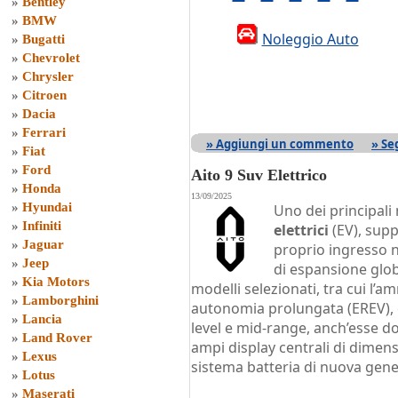
»
Bentley
»
BMW
Noleggio Auto
»
Bugatti
»
Chevrolet
»
Chrysler
»
Citroen
»
Dacia
»
Ferrari
» Aggiungi un commento
» Se
»
Fiat
»
Ford
Aito 9 Suv Elettrico
»
Honda
13/09/2025
»
Hyundai
Uno dei principali
»
Infiniti
elettrici
(EV), sup
»
Jaguar
proprio ingresso n
»
Jeep
di espansione globa
»
Kia Motors
modelli selezionati, tra cui l’
»
Lamborghini
autonomia prolungata (EREV), c
»
Lancia
level e mid-range, anch’esse d
»
Land Rover
ampi display centrali di dimen
»
Lexus
sistema batteria di nuova gen
»
Lotus
»
Maserati