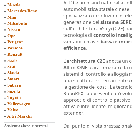
AITO è un brand nato dalla col
»
Mazda
automobilistica statale cinese,
»
Mercedes-Benz
specializzato in soluzioni di
ele
»
Mini
generazione del
sistema SERE
»
Mitsubishi
sull’architettura «Saiyi (C2E) 
»
Nissan
tecnologia di
controllo intel
»
Opel
vantaggi chiave:
bassa rumoro
»
Peugeot
efficienza
.
»
Porsche
»
Renault
L’
architettura C2E
adotta un c
»
Saab
»
Seat
All-in-ONE
, caratterizzato da 
»
Skoda
sistemi di controllo e alloggi
»
Smart
una struttura estremamente c
»
Subaru
la gestione dei costi. La tecnol
»
Suzuki
RoboREX rappresenta un’evoluz
»
Toyota
approccio di controllo passivo
»
Volkswagen
attiva e intelligente, miglioran
»
Volvo
extender.
»
Altri Marchi
Dal punto di vista prestazional
Assicurazione e servizi