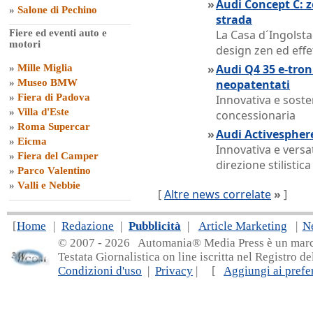
»
Audi Concept C: z
»
Salone di Pechino
strada
Fiere ed eventi auto e
La Casa d´Ingolstad
motori
design zen ed eff
»
Audi Q4 35 e-tron
»
Mille Miglia
»
Museo BMW
neopatentati
»
Fiera di Padova
Innovativa e sosten
»
Villa d'Este
concessionaria
»
Roma Supercar
»
Audi Activesphere
»
Eicma
Innovativa e versat
»
Fiera del Camper
direzione stilistica
»
Parco Valentino
»
Valli e Nebbie
[
Altre news correlate
»
]
[
Home
|
Redazione
|
Pubblicità
|
Article Marketing
|
N
© 2007 - 20
26 Automania® Media Press è un marchio 
Testata Giornalistica on line iscritta nel Registro d
Condizioni d'uso
|
Privacy
| [
Aggiungi ai prefer