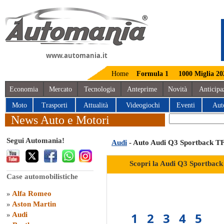
www.automania.it
Home
Formula 1
1000 Miglia 20
Economia
Mercato
Tecnologia
Anteprime
Novità
Anticipa
Moto
Trasporti
Attualità
Videogiochi
Eventi
Aut
News Auto e Motori
Segui Automania!
Audi
- Auto Audi Q3 Sportback TF
Scopri la Audi Q3 Sportback
Case automobilistiche
»
Alfa Romeo
»
Aston Martin
1
2
3
4
5
»
Audi