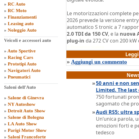
»
RC Auto
»
RC Moto
Le motorizzazioni complete pe
»
Finanziamenti
2026 prevede la versione entry
»
Leasing auto
automatico S tronic a 7 rapport
»
Noleggio Auto
2.0 TDI da 150 CV
, e la
nuova A
plug-in
da 272 CV con 200 kW 
Veicoli e accessori auto
di
Domenico Scalera
»
Auto Sportive
Legg
»
Racing Cars
»
Aggiungi un commento
»
Prototipi Auto
»
Navigatori Auto
News
»
Pneumatici
»
50 anni e non sen
Saloni dell'Auto
Limited. The last
750 fortunati pron
»
Salone di Ginevra
sagomato che pro
»
NY Autoshow
»
Detroit Auto Show
»
Audi RS5: ultra s
»
Salone di Bologna
Un’unica parola, u
»
LA Auto Show
emozioni forti e p
»
Parigi Motor Show
tedesco
»
Saloni Francoforte