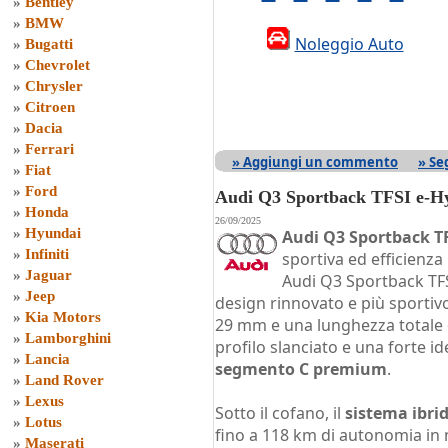
»
Bentley
»
BMW
Noleggio Auto
»
Bugatti
»
Chevrolet
»
Chrysler
»
Citroen
»
Dacia
»
Ferrari
» Aggiungi un commento
» Se
»
Fiat
»
Ford
Audi Q3 Sportback TFSI e-Hy
»
Honda
26/09/2025
»
Hyundai
Audi Q3 Sportback TF
»
Infiniti
sportiva ed efficienza
»
Jaguar
Audi Q3 Sportback TFS
»
Jeep
design rinnovato e più sportivo
»
Kia Motors
29 mm e una lunghezza totale d
»
Lamborghini
profilo slanciato e una forte id
»
Lancia
segmento C premium
.
»
Land Rover
»
Lexus
Sotto il cofano, il
sistema ibri
»
Lotus
fino a 118 km di autonomia in m
»
Maserati