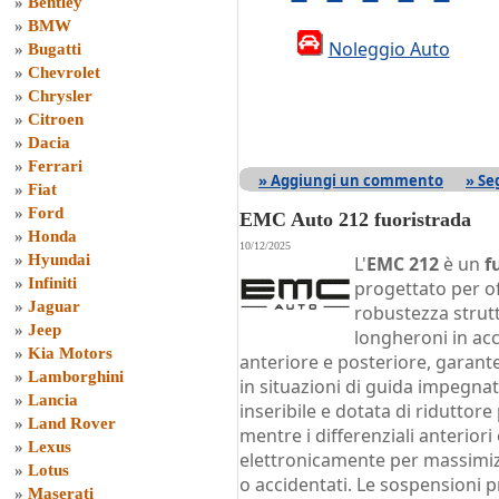
»
Bentley
»
BMW
Noleggio Auto
»
Bugatti
»
Chevrolet
»
Chrysler
»
Citroen
»
Dacia
»
Ferrari
» Aggiungi un commento
» Se
»
Fiat
»
Ford
EMC Auto 212 fuoristrada
»
Honda
10/12/2025
»
Hyundai
L'
EMC 212
è un
f
»
Infiniti
progettato per of
»
Jaguar
robustezza struttu
»
Jeep
longheroni in acc
»
Kia Motors
anteriore e posteriore, garante
»
Lamborghini
in situazioni di guida impegnat
»
Lancia
inseribile e dotata di riduttore
»
Land Rover
mentre i differenziali anteriori
»
Lexus
elettronicamente per massimizz
»
Lotus
o accidentati. Le sospensioni 
»
Maserati