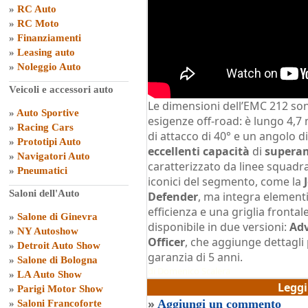
»
RC Auto
»
RC Moto
»
Finanziamenti
»
Leasing auto
»
Noleggio Auto
Veicoli e accessori auto
Le dimensioni dell’EMC 212 son
»
Auto Sportive
esigenze off-road: è lungo 4,7 
»
Racing Cars
di attacco di 40° e un angolo di
»
Prototipi Auto
eccellenti capacità
di
superam
»
Navigatori Auto
caratterizzato da linee squadrat
»
Pneumatici
iconici del segmento, come la
Saloni dell'Auto
Defender
, ma integra element
efficienza e una griglia frontale
»
Salone di Ginevra
disponibile in due versioni:
Ad
»
NY Autoshow
Officer
, che aggiunge dettagl
»
Detroit Auto Show
garanzia di 5 anni.
»
Salone di Bologna
di
Domenico Scalera
»
LA Auto Show
Legg
»
Parigi Motor Show
»
Aggiungi un commento
»
Saloni Francoforte