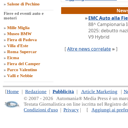
»
Salone di Pechino
News
Fiere ed eventi auto e
»
EMC Auto alla Fie
motori
88^ Campionaria In
»
Mille Miglia
2025: debutto naz
»
Museo BMW
V9 Hybrid
»
Fiera di Padova
»
Villa d'Este
[
Altre news correlate
»
]
»
Roma Supercar
»
Eicma
»
Fiera del Camper
»
Parco Valentino
»
Valli e Nebbie
[
Home
|
Redazione
|
Pubblicità
|
Article Marketing
|
N
© 2007 - 20
26 Automania® Media Press è un marchio 
Testata Giornalistica on line iscritta nel Registro d
Condizioni d'uso
|
Privacy
| [
Aggiungi ai prefer