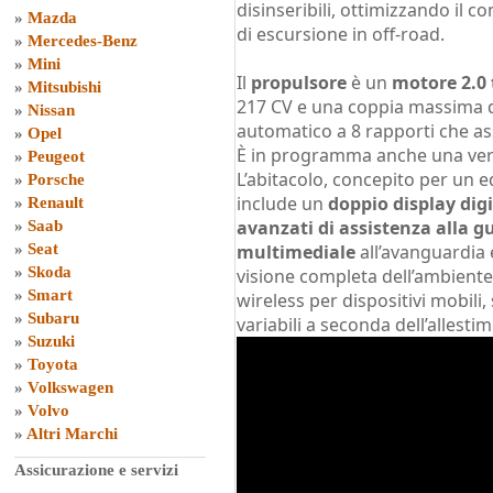
disinseribili, ottimizzando il c
»
Mazda
di escursione in off-road.
»
Mercedes-Benz
»
Mini
Il
propulsore
è un
motore 2.0
»
Mitsubishi
217 CV e una coppia massima d
»
Nissan
automatico a 8 rapporti che assi
»
Opel
È in programma anche una ve
»
Peugeot
L’abitacolo, concepito per un eq
»
Porsche
include un
doppio display digit
»
Renault
avanzati di assistenza alla 
»
Saab
»
Seat
multimediale
all’avanguardia 
»
Skoda
visione completa dell’ambiente 
»
Smart
wireless per dispositivi mobili, 
»
Subaru
variabili a seconda dell’allesti
»
Suzuki
»
Toyota
»
Volkswagen
»
Volvo
»
Altri Marchi
Assicurazione e servizi