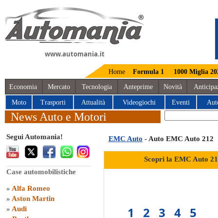
www.automania.it
Home
Formula 1
1000 Miglia 20
Economia
Mercato
Tecnologia
Anteprime
Novità
Anticipa
Moto
Trasporti
Attualità
Videogiochi
Eventi
Aut
News Auto e Motori
Segui Automania!
EMC Auto
- Auto EMC Auto 212
Scopri la EMC Auto 21
Case automobilistiche
»
Alfa Romeo
»
Aston Martin
1
2
3
4
5
»
Audi