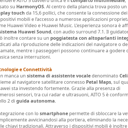
rendere AITO 5 davvero unica è il
comparto multimediale
,
sato su
HarmonyOS
. Al centro della plancia trova posto un
splay touch
da 15,6 pollici, che consente la connessione dei
spositivi mobili e l’accesso a numerose applicazioni propriet
me Huawei Video e Huawei Music. L’esperienza sonora è aff
sistema Huawei Sound
, con audio surround 7.1. Il guidato
ò inoltre contare su un
poggiatesta con altoparlanti inte
dicati alla riproduzione delle indicazioni del navigatore o de
iamate, mentre i passeggeri possono continuare a godere d
sica senza interruzioni.
cnologie e Connettività
n manca un
sistema di assistente vocale
denominato
Cel
sieme al navigatore satellitare connesso
Petal Maps
, sul qu
awei sta investendo fortemente. Grazie alla presenza di
merosi sensori, tra cui radar e ultrasuoni, AITO 5 è conform
ello 2 di
guida autonoma
.
integrazione con lo
smartphone
permette di sbloccare la ve
mplicemente avvicinandosi alla portiera, eliminando la nece
le chiavi tradizionali. Attraverso i dispositivi mobili è inoltre