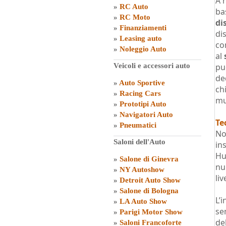
A 
»
RC Auto
ba
»
RC Moto
di
»
Finanziamenti
di
»
Leasing auto
co
»
Noleggio Auto
al
Veicoli e accessori auto
pu
de
»
Auto Sportive
ch
»
Racing Cars
mu
»
Prototipi Auto
»
Navigatori Auto
Te
»
Pneumatici
No
Saloni dell'Auto
in
Hu
»
Salone di Ginevra
nu
»
NY Autoshow
liv
»
Detroit Auto Show
»
Salone di Bologna
L’
»
LA Auto Show
se
»
Parigi Motor Show
del
»
Saloni Francoforte