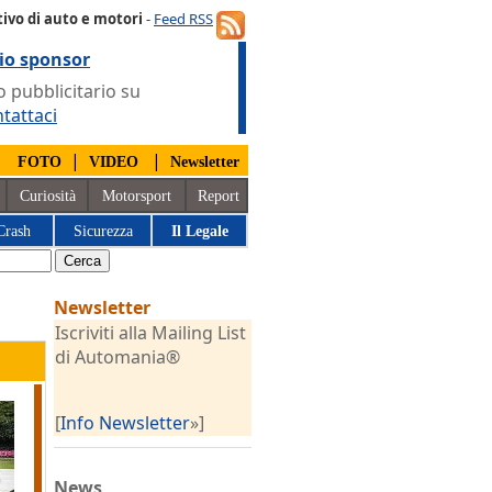
ivo di auto e motori
-
Feed RSS
io sponsor
 pubblicitario su
tattaci
|
|
|
FOTO
VIDEO
Newsletter
Curiosità
Motorsport
Report
Crash
Sicurezza
Il Legale
Newsletter
Iscriviti alla Mailing List
di Automania®
[
Info Newsletter
»]
News