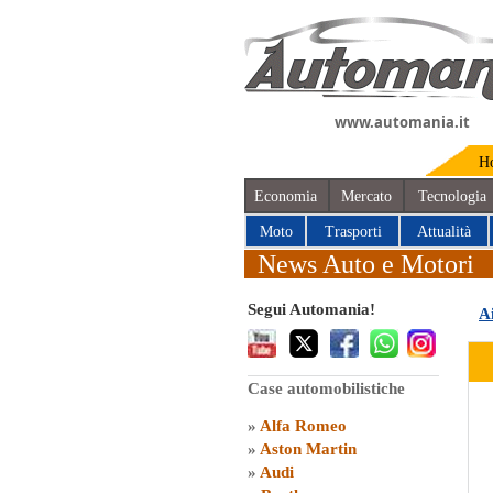
www.automania.it
H
Economia
Mercato
Tecnologia
Moto
Trasporti
Attualità
News Auto e Motori
Segui Automania!
A
Case automobilistiche
»
Alfa Romeo
»
Aston Martin
»
Audi