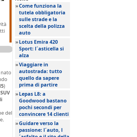
»
Come funziona la
tutela obbligatoria
sulle strade e la
ità
scelta della polizza
tti
auto
»
Lotus Emira 420
Sport: l´asticella si
alza
»
Viaggiare in
autostrada: tutto
 nato
quello da sapere
ondo
prima di partire
M5
)
n
SUV
»
Lepas L8: a
i
Goodwood bastano
pochi secondi per
ne del
convincere 14 clienti
e.
»
Guidare verso la
passione: l´auto, l
´asfalto e il rito della