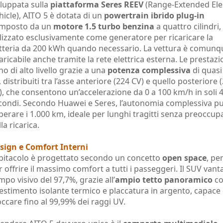
iluppata sulla
piattaforma Seres REEV
(Range-Extended Elec
hicle), AITO 5 è dotata di un
powertrain ibrido plug-in
mposto da un
motore 1.5 turbo benzina
a quattro cilindri,
ilizzato esclusivamente come generatore per ricaricare la
tteria da 200 kWh quando necessario. La vettura è comunq
caricabile anche tramite la rete elettrica esterna. Le prestazi
no di alto livello grazie a una
potenza complessiva
di quasi
, distribuiti tra l’asse anteriore (224 CV) e quello posteriore 
), che consentono un’accelerazione da 0 a 100 km/h in soli 4
condi. Secondo Huawei e Seres, l’autonomia complessiva p
perare i 1.000 km, ideale per lunghi tragitti senza preoccup
la ricarica.​
sign e Comfort Interni
abitacolo è progettato secondo un concetto
open space
, pe
r offrire il massimo comfort a tutti i passeggeri. Il SUV vant
mpo visivo del 97,7%, grazie all’
ampio tetto panoramico
c
vestimento isolante termico e placcatura in argento, capace 
occare fino al 99,99% dei raggi UV.