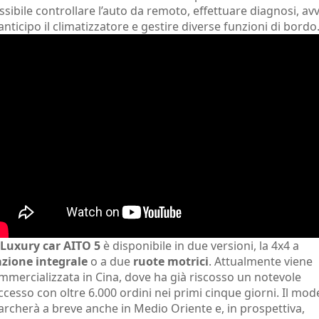
ssibile controllare l’auto da remoto, effettuare diagnosi, av
 anticipo il climatizzatore e gestire diverse funzioni di bordo
Luxury car AITO 5
è disponibile in due versioni, la 4x4 a
azione integrale
o a due
ruote motrici
. Attualmente viene
mmercializzata in Cina, dove ha già riscosso un notevole
ccesso con oltre 6.000 ordini nei primi cinque giorni. Il mod
archerà a breve anche in Medio Oriente e, in prospettiva,