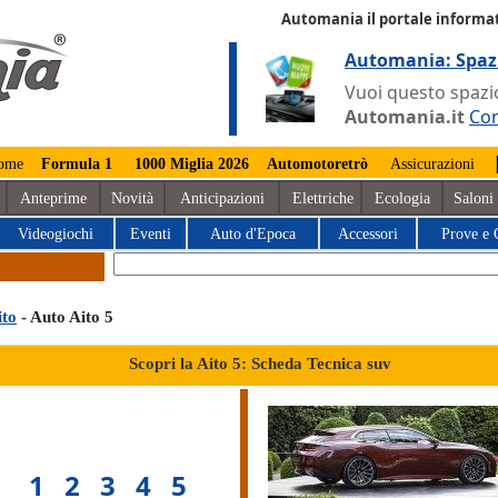
Automania il portale informat
Automania: Spaz
Vuoi questo spazio
Automania.it
Con
ome
Formula 1
1000 Miglia 2026
Automotoretrò
Assicurazioni
Anteprime
Novità
Anticipazioni
Elettriche
Ecologia
Saloni
Videogiochi
Eventi
Auto d'Epoca
Accessori
Prove e 
ito
- Auto Aito 5
Scopri la Aito 5: Scheda Tecnica suv
1
2
3
4
5