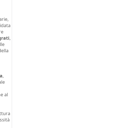
arie,
idata
re
grati
,
lle
ella
ia
,
ale
e al
ttura
ssità