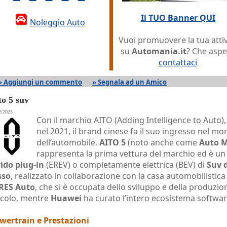
Il TUO Banner QUI
Noleggio Auto
Vuoi promuovere la tua attiv
su
Automania.it
? Che aspe
contattaci
» Aggiungi un commento
» Segnala ad un Amico
to 5 suv
2/2025
Con il marchio AITO (Adding Intelligence to Auto),
nel 2021, il brand cinese fa il suo ingresso nel m
dell’automobile.
AITO 5
(noto anche come
Auto 
rappresenta la prima vettura del marchio ed è u
rido plug-in
(EREV) o completamente elettrica (BEV) di
Suv d
sso
, realizzato in collaborazione con la casa automobilistica
RES Auto
, che si è occupata dello sviluppo e della produzio
icolo, mentre
Huawei
ha curato l’intero ecosistema softwar
wertrain e Prestazioni