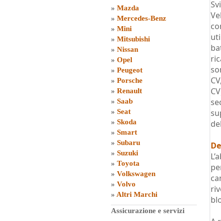
Sv
»
Mazda
Ve
»
Mercedes-Benz
co
»
Mini
ut
»
Mitsubishi
ba
»
Nissan
ri
»
Opel
so
»
Peugeot
CV
»
Porsche
CV
»
Renault
se
»
Saab
»
Seat
su
»
Skoda
del
»
Smart
»
Subaru
De
»
Suzuki
L’
»
Toyota
pe
»
Volkswagen
ca
»
Volvo
ri
»
Altri Marchi
bl
Assicurazione e servizi