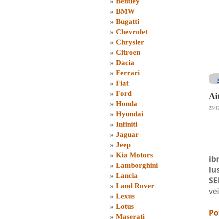
»
Bentley
»
BMW
»
Bugatti
»
Chevrolet
»
Chrysler
»
Citroen
»
Dacia
»
Ferrari
»
Fiat
»
Ford
Ai
»
Honda
23/1
»
Hyundai
»
Infiniti
»
Jaguar
»
Jeep
»
Kia Motors
ib
»
Lamborghini
lu
»
Lancia
SE
»
Land Rover
ve
»
Lexus
»
Lotus
Po
»
Maserati