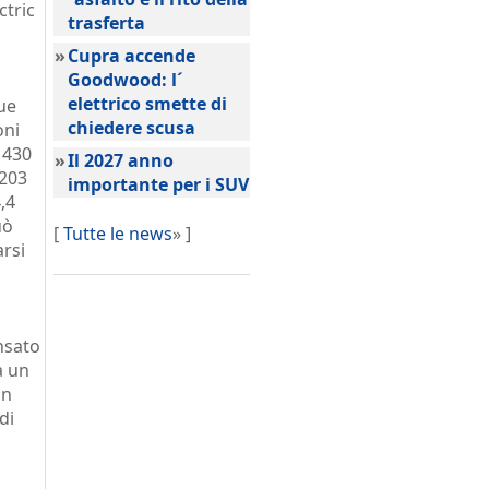
tric
trasferta
»
Cupra accende
Goodwood: l´
elettrico smette di
ue
chiedere scusa
oni
 430
»
Il 2027 anno
(203
importante per i SUV
,4
uò
[
Tutte le news
» ]
arsi
nsato
a un
on
di