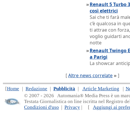
»
Renault 5 Turbo 3
così elettrici
Sai che ti farà mal
c’è qualcosa in que
ti attrae con forza
voglio guidarti an
notte
»
Renault Twingo E-
a Parigi
La showcar anticip
[
Altre news correlate
»
]
[
Home
|
Redazione
|
Pubblicità
|
Article Marketing
|
N
© 2007 - 20
26 Automania® Media Press è un marchio 
Testata Giornalistica on line iscritta nel Registro d
Condizioni d'uso
|
Privacy
| [
Aggiungi ai prefer