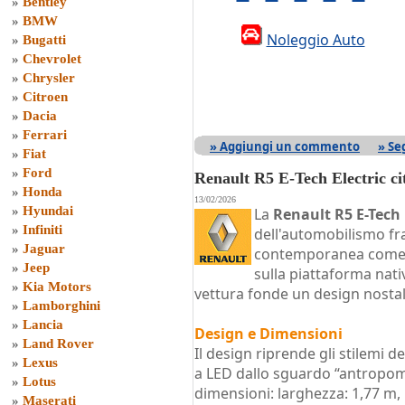
»
Bentley
»
BMW
Noleggio Auto
»
Bugatti
»
Chevrolet
»
Chrysler
»
Citroen
»
Dacia
»
Ferrari
» Aggiungi un commento
» Se
»
Fiat
»
Ford
Renault R5 E-Tech Electric ci
»
Honda
13/02/2026
»
Hyundai
La
Renault R5 E-Tech 
»
Infiniti
dell'automobilismo fra
»
Jaguar
contemporanea com
»
Jeep
sulla piattaforma nat
»
Kia Motors
vettura fonde un design nostal
»
Lamborghini
»
Lancia
Design e Dimensioni
»
Land Rover
Il design riprende gli stilemi de
»
Lexus
a LED dallo sguardo “antropomorf
»
Lotus
dimensioni: larghezza: 1,77 m, 
»
Maserati