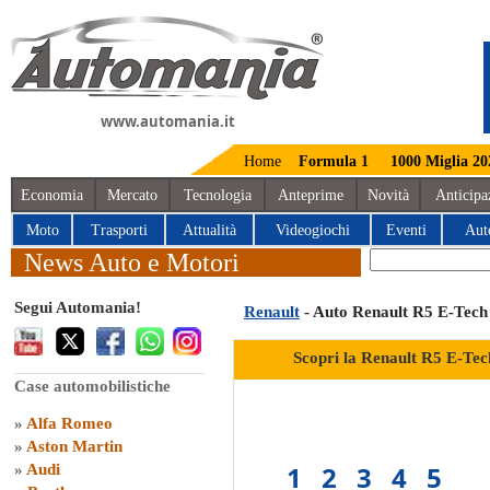
www.automania.it
Home
Formula 1
1000 Miglia 20
Economia
Mercato
Tecnologia
Anteprime
Novità
Anticipa
Moto
Trasporti
Attualità
Videogiochi
Eventi
Aut
News Auto e Motori
Segui Automania!
Renault
- Auto Renault R5 E-Tech 
Scopri la Renault R5 E-Tech
Case automobilistiche
»
Alfa Romeo
»
Aston Martin
1
2
3
4
5
»
Audi