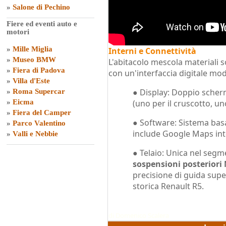
»
Salone di Pechino
Fiere ed eventi auto e
motori
»
Mille Miglia
Interni e Connettività
»
Museo BMW
L'abitacolo mescola materiali s
»
Fiera di Padova
con un'interfaccia digitale mo
»
Villa d'Este
● Display: Doppio scher
»
Roma Supercar
»
Eicma
(uno per il cruscotto, un
»
Fiera del Camper
● Software: Sistema bas
»
Parco Valentino
include Google Maps inte
»
Valli e Nebbie
● Telaio: Unica nel segm
sospensioni posteriori 
precisione di guida super
storica Renault R5.
di
Domenico Scalera