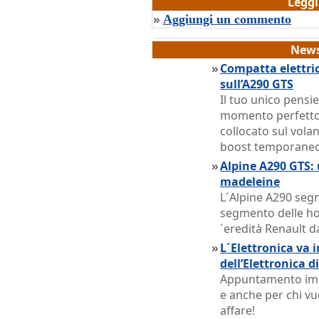
Legg
»
Aggiungi un commento
News
»
Compatta elettric
sull’A290 GTS
Il tuo unico pens
momento perfetto
collocato sul vola
boost temporaneo 
»
Alpine A290 GTS: 
madeleine
L´Alpine A290 segn
segmento delle hot
´eredità Renault da
»
L´Elettronica va i
dell’Elettronica 
Appuntamento impe
e anche per chi v
affare!