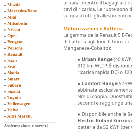
urbana, mentre il bagagliaio da
»
Mazda
cavi di ricarica. Le ruote sono d
»
Mercedes-Benz
su quasi tutti gli allestimenti 
»
Mini
»
Mitsubishi
Motorizzazioni e Batteria
»
Nissan
La gamma della Renault 5 E-Tech
»
Opel
di batteria agli Ioni di Litio con
»
Peugeot
Manganese-Cobalto):
»
Porsche
»
Renault
●
Urban Range
(40 kWh)
»
Saab
312 km WLTP. È disponib
»
Seat
ricarica rapida DC) o 120
»
Skoda
»
Smart
●
Comfort Range
(52 kW
»
Subaru
abbinata esclusivamente
»
Suzuki
Nm di coppia. Quest'ulti
»
Toyota
secondi e raggiunge una
»
Volkswagen
»
Volvo
● Disponibile anche la S
»
Altri Marchi
Electric Roland-Garros
Assicurazione e servizi
batteria da 52 kWh (per