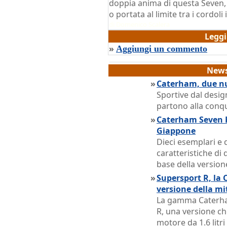
doppia anima di questa Seven,
o portata al limite tra i cordol
di
Domenico Scalera
Legg
»
Aggiungi un commento
News
»
Caterham, due nuo
Sportive dal desig
partono alla conq
»
Caterham Seven K
Giappone
Dieci esemplari e 
caratteristiche di
base della version
»
Supersport R, la
versione della mi
La gamma Caterham
R, una versione ch
motore da 1.6 litri