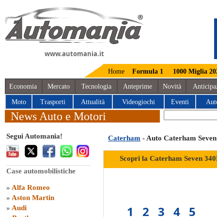
www.automania.it
Home
Formula 1
1000 Miglia 20
Economia
Mercato
Tecnologia
Anteprime
Novità
Anticipa
Moto
Trasporti
Attualità
Videogiochi
Eventi
Aut
News Auto e Motori
Segui Automania!
Caterham
- Auto Caterham Seve
Scopri la Caterham Seven 340
Case automobilistiche
»
Alfa Romeo
»
Aston Martin
1
2
3
4
5
»
Audi