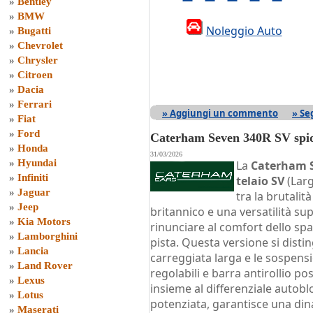
»
Bentley
»
BMW
Noleggio Auto
»
Bugatti
»
Chevrolet
»
Chrysler
»
Citroen
»
Dacia
»
Ferrari
» Aggiungi un commento
» Se
»
Fiat
»
Ford
Caterham Seven 340R SV spid
»
Honda
31/03/2026
»
Hyundai
La
Caterham 
»
Infiniti
telaio SV
(Larg
»
Jaguar
tra la brutali
»
Jeep
britannico e una versatilità su
»
Kia Motors
rinunciare al comfort dello s
»
Lamborghini
pista. Questa versione si dist
»
Lancia
carreggiata larga e le sospens
»
Land Rover
regolabili e barra antirollio p
»
Lexus
insieme al differenziale autob
»
Lotus
potenziata, garantisce una dina
»
Maserati