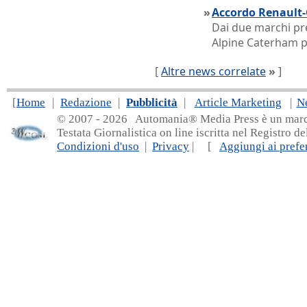
»
Accordo Renault-
Dai due marchi pr
Alpine Caterham pe
[
Altre news correlate
»
]
[
Home
|
Redazione
|
Pubblicità
|
Article Marketing
|
N
© 2007 - 20
26 Automania® Media Press è un marchio 
Testata Giornalistica on line iscritta nel Registro d
Condizioni d'uso
|
Privacy
| [
Aggiungi ai prefer