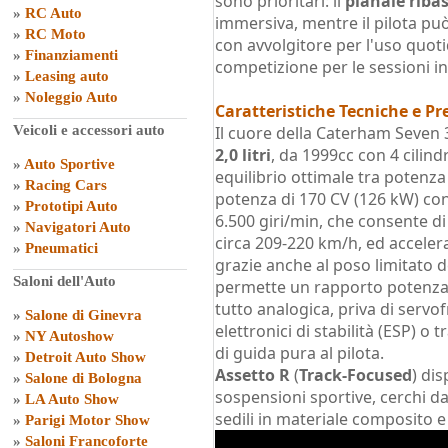
sono prioritari: il
pianale riba
»
RC Auto
immersiva, mentre il pilota può 
»
RC Moto
con avvolgitore per l'uso quoti
»
Finanziamenti
competizione per le sessioni in
»
Leasing auto
»
Noleggio Auto
Caratteristiche Tecniche e Pr
Veicoli e accessori auto
Il cuore della Caterham Seven 
2,0 litri
, da 1999cc con 4 cilind
»
Auto Sportive
equilibrio ottimale tra potenza
»
Racing Cars
potenza di 170 CV (126 kW) co
»
Prototipi Auto
6.500 giri/min, che consente d
»
Navigatori Auto
circa 209-220 km/h, ed accelera
»
Pneumatici
grazie anche al poso limitato de
Saloni dell'Auto
permette un rapporto potenza
tutto analogica, priva di servo
»
Salone di Ginevra
elettronici di stabilità (ESP) o
»
NY Autoshow
di guida pura al pilota.
»
Detroit Auto Show
Assetto R
(
Track-Focused
) di
»
Salone di Bologna
sospensioni sportive, cerchi da
»
LA Auto Show
sedili in materiale composito e 
»
Parigi Motor Show
»
Saloni Francoforte