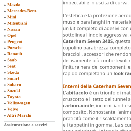
impeccabile in uscita di curva.
»
Mazda
»
Mercedes-Benz
L'estetica e la protezione aer
»
Mini
muso e parafanghi in materiale
»
Mitsubishi
un kit completo di adesivi con
»
Nissan
sottolinea l'indole aggressiva.
»
Opel
Caterham Seven 340S
, questa
»
Peugeot
cupolino parabrezza completo e 
»
Porsche
braccioli, accessori che rendon
»
Renault
decisamente più confortevoli ri
»
Saab
»
Seat
finitura nera dei componenti es
»
Skoda
rapido completano un
look ra
»
Smart
»
Subaru
Interni della Caterham Seve
»
Suzuki
L'
abitacolo
è un trionfo di mate
»
Toyota
cruscotto e il tetto del tunnel 
»
Volkswagen
carbon-vinile
, incorniciando s
»
Volvo
composito. Nonostante l'anima 
»
Altri Marchi
praticità come il riscaldamento
e i tappetini in gomma. La sicu
Assicurazione e servizi