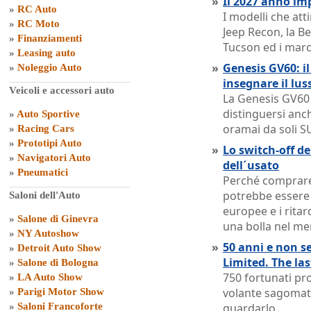
»
Il 2027 anno im
»
RC Auto
I modelli che att
»
RC Moto
Jeep Recon, la B
»
Finanziamenti
Tucson ed i marc
»
Leasing auto
»
Genesis GV60: il
»
Noleggio Auto
insegnare il lus
Veicoli e accessori auto
La Genesis GV60 
distinguersi anc
»
Auto Sportive
oramai da soli S
»
Racing Cars
»
Prototipi Auto
»
Lo switch-off de
»
Navigatori Auto
dell´usato
»
Pneumatici
Perché comprare
potrebbe essere u
Saloni dell'Auto
europee e i ritar
»
Salone di Ginevra
una bolla nel me
»
NY Autoshow
»
50 anni e non s
»
Detroit Auto Show
Limited. The la
»
Salone di Bologna
750 fortunati pro
»
LA Auto Show
volante sagomat
»
Parigi Motor Show
»
Saloni Francoforte
guardarlo