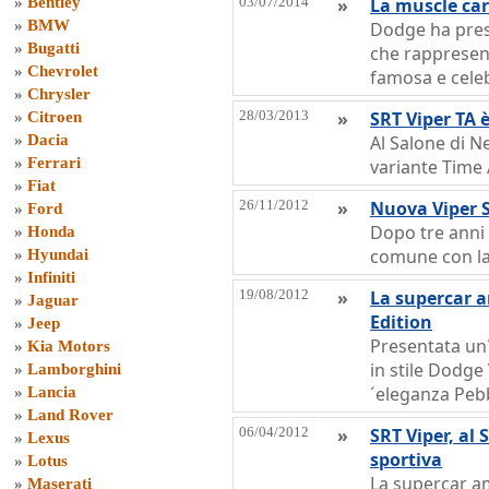
»
Bentley
03/07/2014
»
La muscle car 
»
BMW
Dodge ha prese
»
Bugatti
che rappresent
»
Chevrolet
famosa e cele
»
Chrysler
28/03/2013
»
SRT Viper TA 
»
Citroen
»
Dacia
Al Salone di N
»
Ferrari
variante Time 
»
Fiat
26/11/2012
»
Nuova Viper 
»
Ford
Dopo tre anni 
»
Honda
comune con la
»
Hyundai
»
Infiniti
19/08/2012
»
La supercar 
»
Jaguar
Edition
»
Jeep
Presentata un´
»
Kia Motors
in stile Dodge
»
Lamborghini
´eleganza Peb
»
Lancia
»
Land Rover
06/04/2012
»
SRT Viper, al 
»
Lexus
sportiva
»
Lotus
La supercar a
»
Maserati