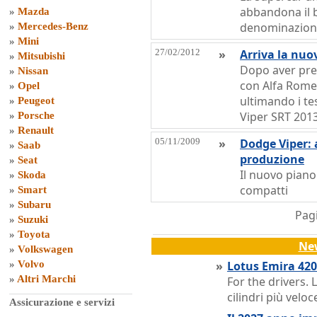
abbandona il 
»
Mazda
denominazion
»
Mercedes-Benz
»
Mini
27/02/2012
»
Arriva la nuo
»
Mitsubishi
Dopo aver pres
»
Nissan
con Alfa Rome
»
Opel
ultimando i te
»
Peugeot
Viper SRT 201
»
Porsche
»
Renault
05/11/2009
»
Dodge Viper: 
»
Saab
produzione
»
Seat
Il nuovo piano
»
Skoda
compatti
»
Smart
»
Subaru
Pagi
»
Suzuki
»
Toyota
Ne
»
Volkswagen
»
Volvo
»
Lotus Emira 420 
»
Altri Marchi
For the drivers. 
cilindri più velo
Assicurazione e servizi