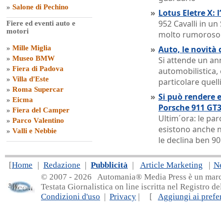
»
Salone di Pechino
»
Lotus Eletre X: 
952 Cavalli in u
Fiere ed eventi auto e
motori
molto rumoroso
»
Mille Miglia
»
Auto, le novità 
»
Museo BMW
Si attende un ann
»
Fiera di Padova
automobilistica,
»
Villa d'Este
particolare quelli
»
Roma Supercar
»
Si può rendere e
»
Eicma
Porsche 911 GT3
»
Fiera del Camper
Ultim´ora: le pa
»
Parco Valentino
esistono anche n
»
Valli e Nebbie
le declina ben 90
[
Home
|
Redazione
|
Pubblicità
|
Article Marketing
|
N
© 2007 - 20
26 Automania® Media Press è un marchio 
Testata Giornalistica on line iscritta nel Registro d
Condizioni d'uso
|
Privacy
| [
Aggiungi ai prefer