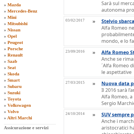
Sarà sul merca
»
Mazda
autonoma prod
»
Mercedes-Benz
»
Mini
03/02/2017
»
Stelvio sbarc
»
Mitsubishi
Alfa Romeo nel
»
Nissan
probabilmente 
»
Opel
mondo, e lo fa
»
Peugeot
»
Porsche
23/09/2016
»
Alfa Romeo St
»
Renault
Anche se riman
»
Saab
´Alfa Romeo d
»
Seat
le aspettative
»
Skoda
»
Smart
27/03/2015
»
Nuova data p
»
Subaru
Il 2016 sarà l
»
Suzuki
Alfa Romeo, a 
»
Toyota
Sergio March
»
Volkswagen
»
Volvo
24/10/2014
»
SUV sempre pi
»
Altri Marchi
Anche i marchi
aristocratici 
Assicurazione e servizi