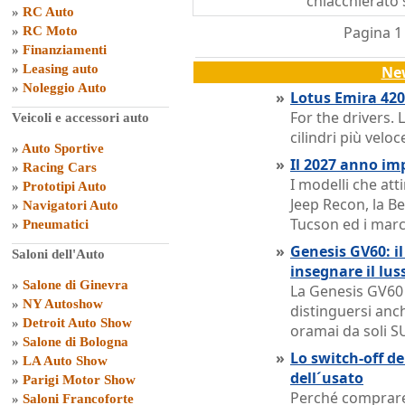
chiacchierato
»
RC Auto
Pagina 1
»
RC Moto
»
Finanziamenti
»
Leasing auto
Ne
»
Noleggio Auto
»
Lotus Emira 420 
For the drivers. 
Veicoli e accessori auto
cilindri più velo
»
Auto Sportive
»
Il 2027 anno im
»
Racing Cars
I modelli che att
»
Prototipi Auto
Jeep Recon, la B
»
Navigatori Auto
Tucson ed i marc
»
Pneumatici
»
Genesis GV60: il
Saloni dell'Auto
insegnare il lus
»
Salone di Ginevra
La Genesis GV60 
»
NY Autoshow
distinguersi anc
»
Detroit Auto Show
oramai da soli S
»
Salone di Bologna
»
Lo switch-off de
»
LA Auto Show
dell´usato
»
Parigi Motor Show
Perché comprare
»
Saloni Francoforte