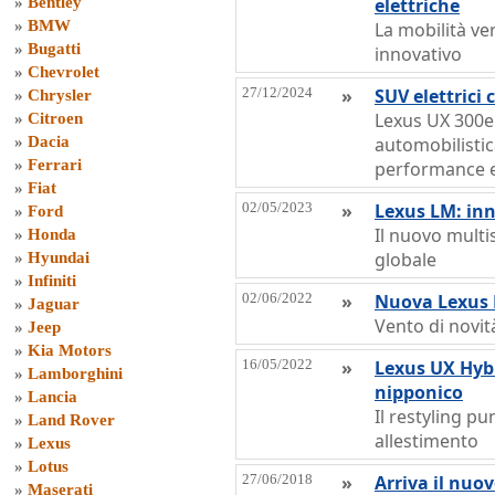
»
Bentley
elettriche
»
BMW
La mobilità ve
»
Bugatti
innovativo
»
Chevrolet
27/12/2024
»
SUV elettric
»
Chrysler
Lexus UX 300e è
»
Citroen
»
Dacia
automobilisti
»
Ferrari
performance e
»
Fiat
02/05/2023
»
Lexus LM: in
»
Ford
Il nuovo multi
»
Honda
globale
»
Hyundai
»
Infiniti
02/06/2022
»
Nuova Lexus R
»
Jaguar
Vento di novit
»
Jeep
»
Kia Motors
16/05/2022
»
Lexus UX Hybr
»
Lamborghini
nipponico
»
Lancia
Il restyling p
»
Land Rover
allestimento
»
Lexus
»
Lotus
27/06/2018
»
Arriva il nuo
»
Maserati