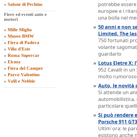
potrebbe essere u
»
Salone di Pechino
europee e i ritar
Fiere ed eventi auto e
una bolla nel me
motori
»
50 anni e non s
»
Mille Miglia
Limited. The la
»
Museo BMW
750 fortunati pro
»
Fiera di Padova
volante sagomat
»
Villa d'Este
guardarlo
»
Roma Supercar
»
Eicma
»
Lotus Eletre X: 
»
Fiera del Camper
952 Cavalli in u
»
Parco Valentino
molto rumoroso
»
Valli e Nebbie
»
Auto, le novità 
Si attende un ann
automobilistica,
particolare quelli
»
Si può rendere e
Porsche 911 GT3
Ultim´ora: le pa
esistono anche n