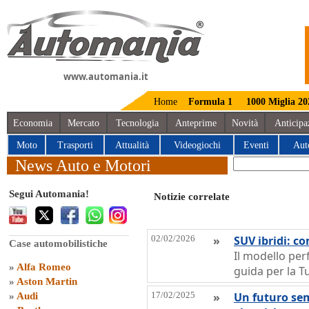
www.automania.it
Home
Formula 1
1000 Miglia 20
Economia
Mercato
Tecnologia
Anteprime
Novità
Anticipa
Moto
Trasporti
Attualità
Videogiochi
Eventi
Aut
News Auto e Motori
Segui Automania!
Notizie correlate
02/02/2026
»
SUV ibridi: c
Case automobilistiche
Il modello per
»
Alfa Romeo
guida per la T
»
Aston Martin
17/02/2025
»
Un futuro sem
»
Audi