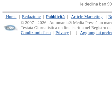
le declina ben 90
[
Home
|
Redazione
|
Pubblicità
|
Article Marketing
|
N
© 2007 - 20
26 Automania® Media Press è un marchio 
Testata Giornalistica on line iscritta nel Registro d
Condizioni d'uso
|
Privacy
| [
Aggiungi ai prefer