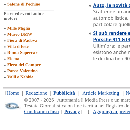
»
Salone di Pechino
»
Auto, le novità 
Si attende un ann
Fiere ed eventi auto e
automobilistica,
motori
particolare quelli
»
Mille Miglia
»
Si può rendere e
»
Museo BMW
Porsche 911 GT3
»
Fiera di Padova
Ultim´ora: le pa
»
Villa d'Este
esistono anche n
»
Roma Supercar
le declina ben 90
»
Eicma
»
Fiera del Camper
»
Parco Valentino
»
Valli e Nebbie
[
Home
|
Redazione
|
Pubblicità
|
Article Marketing
|
N
© 2007 - 20
26 Automania® Media Press è un marchio 
Testata Giornalistica on line iscritta nel Registro d
Condizioni d'uso
|
Privacy
| [
Aggiungi ai prefer