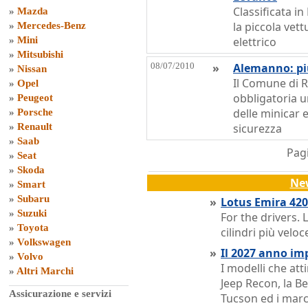
Classificata i
»
Mazda
la piccola vet
»
Mercedes-Benz
»
Mini
elettrico
»
Mitsubishi
08/07/2010
»
Alemanno: più
»
Nissan
Il Comune di 
»
Opel
obbligatoria u
»
Peugeot
delle minicar e
»
Porsche
»
Renault
sicurezza
»
Saab
Pagi
»
Seat
»
Skoda
Ne
»
Smart
»
Subaru
»
Lotus Emira 420 
»
Suzuki
For the drivers. 
»
Toyota
cilindri più velo
»
Volkswagen
»
Il 2027 anno im
»
Volvo
I modelli che att
»
Altri Marchi
Jeep Recon, la B
Assicurazione e servizi
Tucson ed i marc