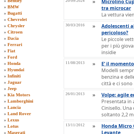
»
Bentley
20/09/2024
»
Microlino Cup
»
BMW
tra microcar
»
Bugatti
La vettura vie
»
Chevrolet
30/03/2016
»
Adolescenti a
»
Chrysler
pericoloso?
»
Citroen
»
Dacia
Le piccole ve
»
Ferrari
per i più gio
»
Fiat
insidie
»
Ford
11/08/2013
»
E’ il momento
»
Honda
Modelli sempre
»
Hyundai
»
Infiniti
benzina e delle
»
Jaguar
città e ci sono
»
Jeep
26/01/2013
»
Volpe: agile e
»
Kia Motors
Presentata in 
»
Lamborghini
Cinisello. Una
»
Lancia
»
Land Rover
soltanto 2,2 
»
Lexus
13/11/2012
»
Honda Micro 
»
Lotus
Levante
»
Maserati