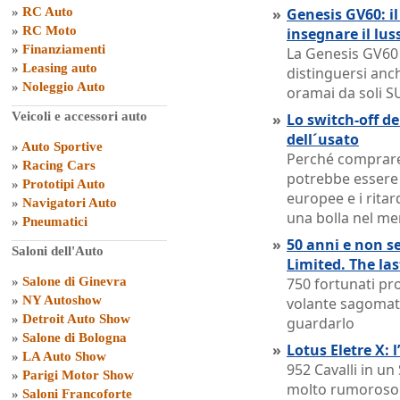
»
RC Auto
»
Genesis GV60: il
»
RC Moto
insegnare il lus
»
Finanziamenti
La Genesis GV60 
»
Leasing auto
distinguersi anc
»
Noleggio Auto
oramai da soli S
Veicoli e accessori auto
»
Lo switch-off de
dell´usato
»
Auto Sportive
Perché comprare
»
Racing Cars
potrebbe essere u
»
Prototipi Auto
europee e i ritar
»
Navigatori Auto
una bolla nel me
»
Pneumatici
»
50 anni e non s
Saloni dell'Auto
Limited. The la
»
Salone di Ginevra
750 fortunati pro
»
NY Autoshow
volante sagomat
»
Detroit Auto Show
guardarlo
»
Salone di Bologna
»
Lotus Eletre X: 
»
LA Auto Show
952 Cavalli in u
»
Parigi Motor Show
molto rumoroso
»
Saloni Francoforte