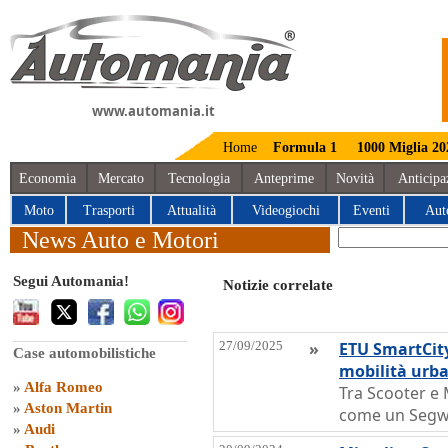
www.automania.it
Home
Formula 1
1000 Miglia 20
Economia
Mercato
Tecnologia
Anteprime
Novità
Anticipa
Moto
Trasporti
Attualità
Videogiochi
Eventi
Aut
News Auto e Motori
Segui Automania!
Notizie correlate
27/09/2025
»
ETU SmartCity
Case automobilistiche
mobilità urb
»
Alfa Romeo
Tra Scooter e M
»
Aston Martin
come un Segwa
»
Audi