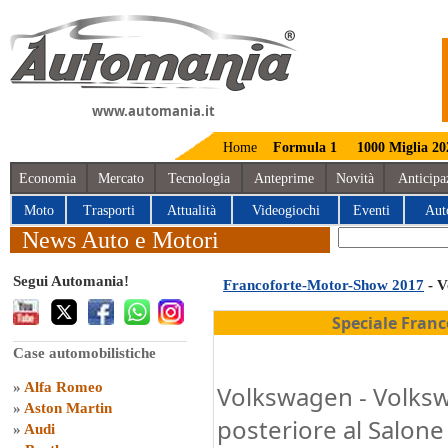
www.automania.it
Home
Formula 1
1000 Miglia 20
Economia
Mercato
Tecnologia
Anteprime
Novità
Anticipa
Moto
Trasporti
Attualità
Videogiochi
Eventi
Aut
News Auto e Motori
Segui Automania!
Francoforte-Motor-Show 2017
- V
Speciale Fran
Case automobilistiche
»
Alfa Romeo
Volkswagen - Volksw
»
Aston Martin
posteriore al Salone
»
Audi