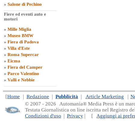
»
Salone di Pechino
Fiere ed eventi auto e
motori
»
Mille Miglia
»
Museo BMW
»
Fiera di Padova
»
Villa d'Este
»
Roma Supercar
»
Eicma
»
Fiera del Camper
»
Parco Valentino
»
Valli e Nebbie
[
Home
|
Redazione
|
Pubblicità
|
Article Marketing
|
N
© 2007 - 20
26 Automania® Media Press è un marchio 
Testata Giornalistica on line iscritta nel Registro d
Condizioni d'uso
|
Privacy
| [
Aggiungi ai prefer