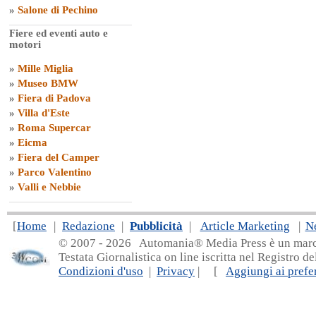
»
Salone di Pechino
Fiere ed eventi auto e
motori
»
Mille Miglia
»
Museo BMW
»
Fiera di Padova
»
Villa d'Este
»
Roma Supercar
»
Eicma
»
Fiera del Camper
»
Parco Valentino
»
Valli e Nebbie
[
Home
|
Redazione
|
Pubblicità
|
Article Marketing
|
N
© 2007 - 20
26 Automania® Media Press è un marchio 
Testata Giornalistica on line iscritta nel Registro d
Condizioni d'uso
|
Privacy
| [
Aggiungi ai prefer