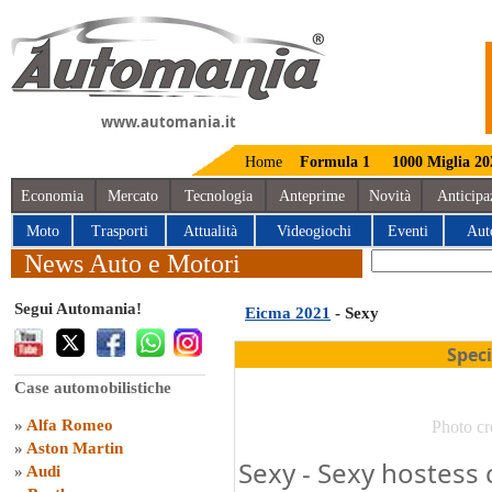
www.automania.it
Home
Formula 1
1000 Miglia 20
Economia
Mercato
Tecnologia
Anteprime
Novità
Anticipa
Moto
Trasporti
Attualità
Videogiochi
Eventi
Aut
News Auto e Motori
Segui Automania!
Eicma 2021
- Sexy
Spec
Case automobilistiche
»
Alfa Romeo
Photo cr
»
Aston Martin
Sexy - Sexy hostess 
»
Audi