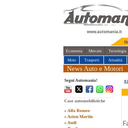
www.automania.it
H
Economia
Mercato
Tecnologia
Moto
Trasporti
Attualità
News Auto e Motori
Segui Automania!
E
Case automobilistiche
»
Alfa Romeo
»
Aston Martin
F
»
Audi