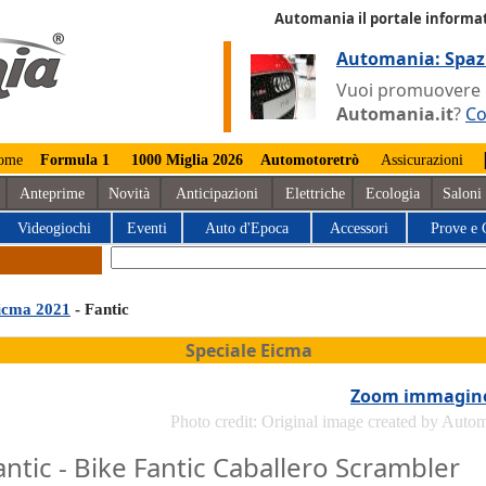
Automania il portale informat
Automania: Spaz
Vuoi promuovere la
Automania.it
?
Co
ome
Formula 1
1000 Miglia 2026
Automotoretrò
Assicurazioni
Anteprime
Novità
Anticipazioni
Elettriche
Ecologia
Saloni
Videogiochi
Eventi
Auto d'Epoca
Accessori
Prove e 
icma 2021
- Fantic
Speciale Eicma
Zoom immagin
Photo credit: Original image created by Auto
antic - Bike Fantic Caballero Scrambler