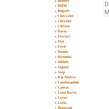
»
Bentley
D
»
BMW
M
»
Bugatti
»
Chevrolet
»
Chrysler
»
Citroen
»
Dacia
»
Ferrari
»
Fiat
»
Ford
»
Honda
»
Hyundai
»
Infiniti
»
Jaguar
»
Jeep
»
Kia Motors
»
Lamborghini
»
Lancia
»
Land Rover
»
Lexus
»
Lotus
»
Maserati