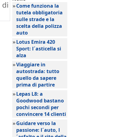
 di
»
Come funziona la
tutela obbligatoria
sulle strade e la
scelta della polizza
auto
»
Lotus Emira 420
Sport: l´asticella si
alza
»
Viaggiare in
autostrada: tutto
quello da sapere
prima di partire
»
Lepas L8: a
Goodwood bastano
pochi secondi per
convincere 14 clienti
»
Guidare verso la
passione: l´auto, l
´asfalto e il rito della