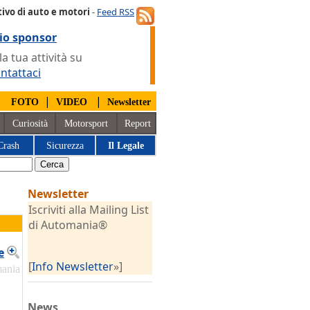
ivo di auto e motori
-
Feed RSS
io sponsor
 tua attività su
ntattaci
|
|
|
FOTO
VIDEO
Newsletter
Curiosità
Motorsport
Report
Crash
Sicurezza
Il Legale
Newsletter
Iscriviti alla Mailing List
di Automania®
e
[
Info Newsletter
»]
mania
News