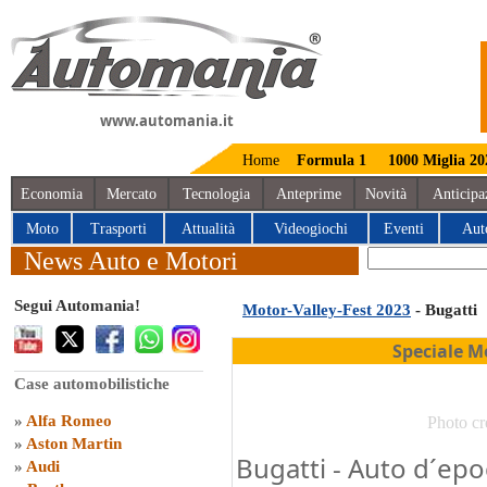
www.automania.it
Home
Formula 1
1000 Miglia 20
Economia
Mercato
Tecnologia
Anteprime
Novità
Anticipa
Moto
Trasporti
Attualità
Videogiochi
Eventi
Aut
News Auto e Motori
Segui Automania!
Motor-Valley-Fest 2023
- Bugatti
Speciale M
Case automobilistiche
»
Alfa Romeo
Photo cr
»
Aston Martin
Bugatti - Auto d´ep
»
Audi