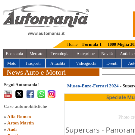
www.automania.it
Home
Formula 1
1000 Miglia 20
Economia
Mercato
Tecnologia
Anteprime
Novità
Anticipa
Moto
Trasporti
Attualità
Videogiochi
Eventi
Aut
News Auto e Motori
Segui Automania!
Museo-Enzo-Ferrari 2024
- Super
Speciale Mu
Case automobilistiche
»
Alfa Romeo
Photo cr
»
Aston Martin
Supercars - Panoram
»
Audi