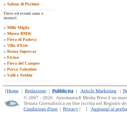
»
Salone di Pechino
Fiere ed eventi auto e
motori
»
Mille Miglia
»
Museo BMW
»
Fiera di Padova
»
Villa d'Este
»
Roma Supercar
»
Eicma
»
Fiera del Camper
»
Parco Valentino
»
Valli e Nebbie
[
Home
|
Redazione
|
Pubblicità
|
Article Marketing
|
N
© 2007 - 20
26 Automania® Media Press è un marchio 
Testata Giornalistica on line iscritta nel Registro d
Condizioni d'uso
|
Privacy
| [
Aggiungi ai prefer