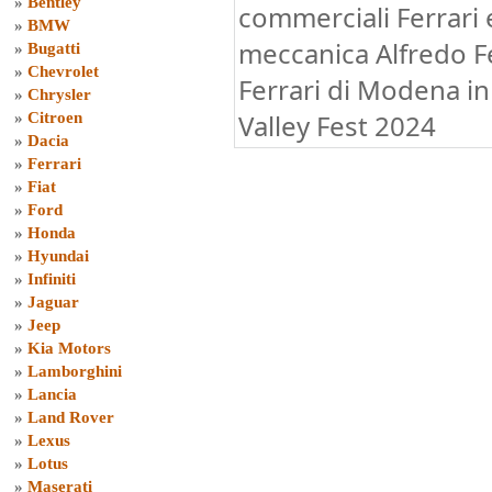
»
Bentley
commerciali Ferrari 
»
BMW
meccanica Alfredo F
»
Bugatti
»
Chevrolet
Ferrari di Modena i
»
Chrysler
Valley Fest 2024
»
Citroen
»
Dacia
»
Ferrari
»
Fiat
»
Ford
»
Honda
»
Hyundai
»
Infiniti
»
Jaguar
»
Jeep
»
Kia Motors
»
Lamborghini
»
Lancia
»
Land Rover
»
Lexus
»
Lotus
»
Maserati