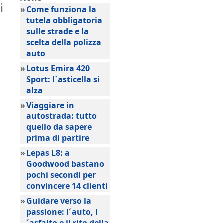
i
»
Come funziona la
tutela obbligatoria
sulle strade e la
scelta della polizza
auto
»
Lotus Emira 420
Sport: l´asticella si
alza
»
Viaggiare in
autostrada: tutto
quello da sapere
prima di partire
»
Lepas L8: a
Goodwood bastano
pochi secondi per
convincere 14 clienti
»
Guidare verso la
passione: l´auto, l
´asfalto e il rito della