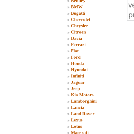
»
Bentley
v
»
BMW
p
»
Bugatti
»
Chevrolet
»
Chrysler
»
Citroen
»
Dacia
»
Ferrari
»
Fiat
»
Ford
»
Honda
»
Hyundai
»
Infiniti
»
Jaguar
»
Jeep
»
Kia Motors
»
Lamborghini
»
Lancia
»
Land Rover
»
Lexus
»
Lotus
»
Maserati