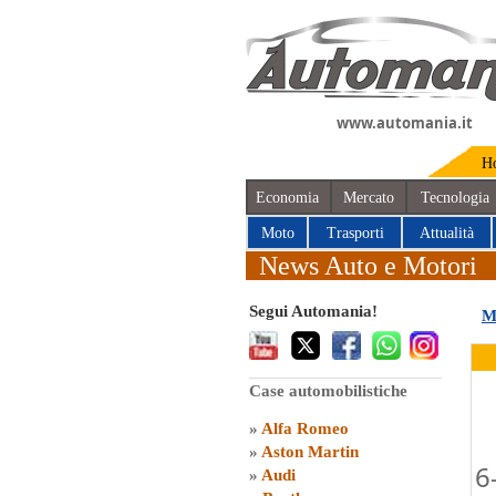
www.automania.it
H
Economia
Mercato
Tecnologia
Moto
Trasporti
Attualità
News Auto e Motori
Segui Automania!
M
Case automobilistiche
»
Alfa Romeo
»
Aston Martin
6
»
Audi