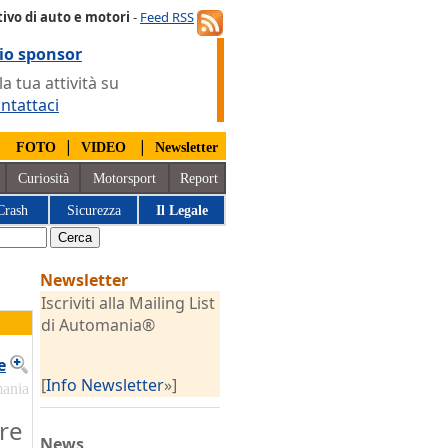
ivo di auto e motori
-
Feed RSS
io sponsor
 tua attività su
ntattaci
|
|
|
FOTO
VIDEO
Newsletter
Curiosità
Motorsport
Report
Crash
Sicurezza
Il Legale
Newsletter
Iscriviti alla Mailing List
di Automania®
e
[
Info Newsletter
»]
mania
ore
News