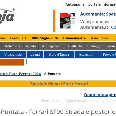
Automania il portale informat
Automania: Spaz
Vuoi promuovere la
Automania.it
?
Co
ome
Formula 1
1000 Miglia 2026
Automotoretrò
Assicurazioni
Anteprime
Novità
Anticipazioni
Elettriche
Ecologia
Saloni
Videogiochi
Eventi
Auto d'Epoca
Accessori
Prove e 
useo-Enzo-Ferrari 2024
- 6-Puntata
Speciale Museo-Enzo-Ferrari
Zoom immagin
Photo credit: Original image created by Auto
-Puntata - Ferrari SF90 Stradale posteri