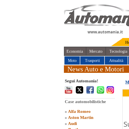
www.automania.it
H
Economia
Mercato
Tecnologia
Moto
Trasporti
Attualità
News Auto e Motori
Segui Automania!
M
Case automobilistiche
»
Alfa Romeo
»
Aston Martin
S
»
Audi