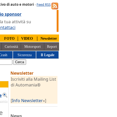
ivo di auto e motori
-
Feed RSS
io sponsor
 tua attività su
ntattaci
|
|
|
FOTO
VIDEO
Newsletter
Curiosità
Motorsport
Report
Crash
Sicurezza
Il Legale
Newsletter
Iscriviti alla Mailing List
di Automania®
e
[
Info Newsletter
»]
mania
e
News