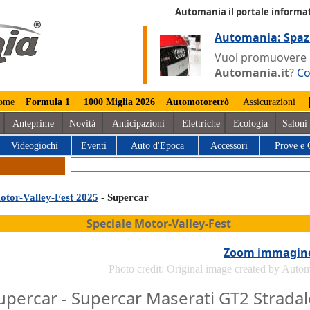
Automania il portale informat
Automania: Spaz
Vuoi promuovere la
Automania.it
?
Co
ome
Formula 1
1000 Miglia 2026
Automotoretrò
Assicurazioni
Anteprime
Novità
Anticipazioni
Elettriche
Ecologia
Saloni
Videogiochi
Eventi
Auto d'Epoca
Accessori
Prove e 
otor-Valley-Fest 2025
- Supercar
Speciale Motor-Valley-Fest
Zoom immagin
Photo credit: Original image created by Auto
upercar - Supercar Maserati GT2 Stradal