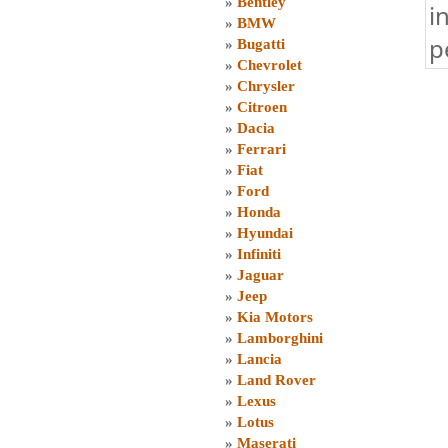
»
Bentley
i
»
BMW
p
»
Bugatti
»
Chevrolet
»
Chrysler
»
Citroen
»
Dacia
»
Ferrari
»
Fiat
»
Ford
»
Honda
»
Hyundai
»
Infiniti
»
Jaguar
»
Jeep
»
Kia Motors
»
Lamborghini
»
Lancia
»
Land Rover
»
Lexus
»
Lotus
»
Maserati