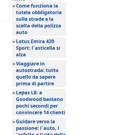
»
Come funziona la
tutela obbligatoria
sulle strade e la
scelta della polizza
auto
»
Lotus Emira 420
Sport: l´asticella si
alza
»
Viaggiare in
autostrada: tutto
quello da sapere
prima di partire
»
Lepas L8: a
Goodwood bastano
pochi secondi per
convincere 14 clienti
»
Guidare verso la
passione: l´auto, l
´asfalto e il rito della