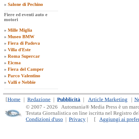
»
Salone di Pechino
Fiere ed eventi auto e
motori
»
Mille Miglia
»
Museo BMW
»
Fiera di Padova
»
Villa d'Este
»
Roma Supercar
»
Eicma
»
Fiera del Camper
»
Parco Valentino
»
Valli e Nebbie
[
Home
|
Redazione
|
Pubblicità
|
Article Marketing
|
N
© 2007 - 20
26 Automania® Media Press è un marchio 
Testata Giornalistica on line iscritta nel Registro d
Condizioni d'uso
|
Privacy
| [
Aggiungi ai prefer