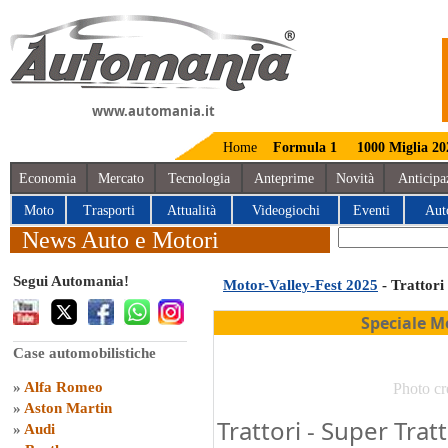
www.automania.it
Home
Formula 1
1000 Miglia 20
Economia
Mercato
Tecnologia
Anteprime
Novità
Anticipa
Moto
Trasporti
Attualità
Videogiochi
Eventi
Aut
News Auto e Motori
Segui Automania!
Motor-Valley-Fest 2025
- Trattori
Speciale M
Case automobilistiche
»
Alfa Romeo
Photo cr
»
Aston Martin
Trattori - Super Tra
»
Audi