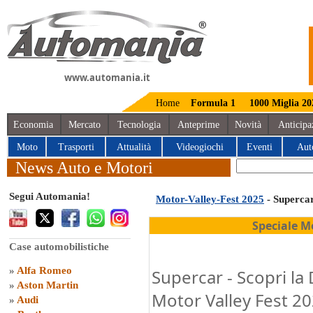
www.automania.it
Home
Formula 1
1000 Miglia 20
Economia
Mercato
Tecnologia
Anteprime
Novità
Anticipa
Moto
Trasporti
Attualità
Videogiochi
Eventi
Aut
News Auto e Motori
Segui Automania!
Motor-Valley-Fest 2025
- Superca
Speciale M
Case automobilistiche
»
Alfa Romeo
Supercar - Scopri la 
»
Aston Martin
Motor Valley Fest 2
»
Audi