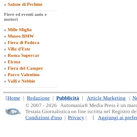
»
Salone di Pechino
Fiere ed eventi auto e
motori
»
Mille Miglia
»
Museo BMW
»
Fiera di Padova
»
Villa d'Este
»
Roma Supercar
»
Eicma
»
Fiera del Camper
»
Parco Valentino
»
Valli e Nebbie
[
Home
|
Redazione
|
Pubblicità
|
Article Marketing
|
N
© 2007 - 20
26 Automania® Media Press è un marchio 
Testata Giornalistica on line iscritta nel Registro d
Condizioni d'uso
|
Privacy
| [
Aggiungi ai prefer