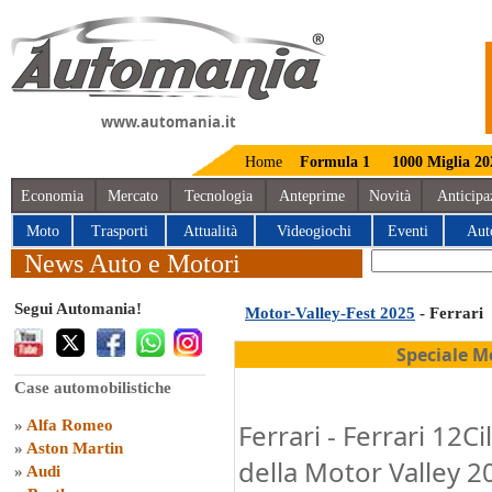
www.automania.it
Home
Formula 1
1000 Miglia 20
Economia
Mercato
Tecnologia
Anteprime
Novità
Anticipa
Moto
Trasporti
Attualità
Videogiochi
Eventi
Aut
News Auto e Motori
Segui Automania!
Motor-Valley-Fest 2025
- Ferrari
Speciale M
Case automobilistiche
»
Alfa Romeo
Ferrari - Ferrari 12C
»
Aston Martin
della Motor Valley 
»
Audi