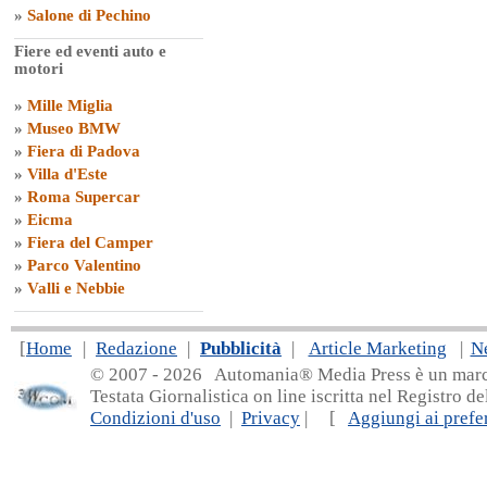
»
Salone di Pechino
Fiere ed eventi auto e
motori
»
Mille Miglia
»
Museo BMW
»
Fiera di Padova
»
Villa d'Este
»
Roma Supercar
»
Eicma
»
Fiera del Camper
»
Parco Valentino
»
Valli e Nebbie
[
Home
|
Redazione
|
Pubblicità
|
Article Marketing
|
N
© 2007 - 20
26 Automania® Media Press è un marchio 
Testata Giornalistica on line iscritta nel Registro d
Condizioni d'uso
|
Privacy
| [
Aggiungi ai prefer