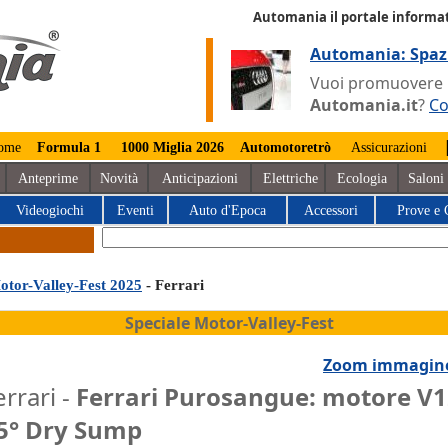
Automania il portale informat
Automania: Spaz
Vuoi promuovere la
Automania.it
?
Co
ome
Formula 1
1000 Miglia 2026
Automotoretrò
Assicurazioni
Anteprime
Novità
Anticipazioni
Elettriche
Ecologia
Saloni
Videogiochi
Eventi
Auto d'Epoca
Accessori
Prove e 
otor-Valley-Fest 2025
- Ferrari
Speciale Motor-Valley-Fest
Zoom immagin
errari -
Ferrari Purosangue: motore V
5° Dry Sump