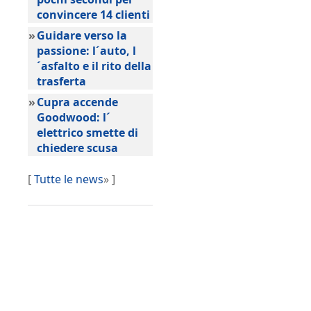
convincere 14 clienti
»
Guidare verso la
passione: l´auto, l
´asfalto e il rito della
trasferta
»
Cupra accende
Goodwood: l´
elettrico smette di
chiedere scusa
[
Tutte le news
» ]