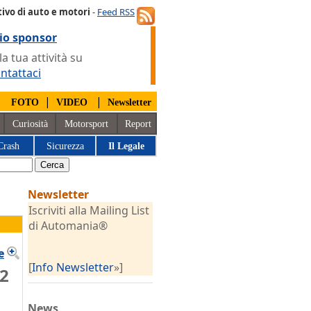
ivo di auto e motori
-
Feed RSS
io sponsor
 tua attività su
ntattaci
|
|
|
FOTO
VIDEO
Newsletter
Curiosità
Motorsport
Report
Crash
Sicurezza
Il Legale
Newsletter
Iscriviti alla Mailing List
di Automania®
e
[
Info Newsletter
»]
12
News