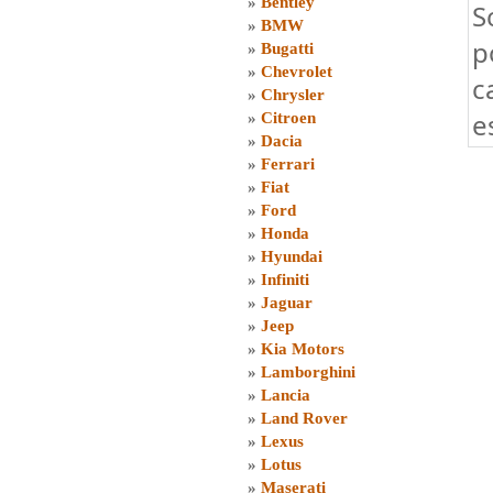
»
Bentley
S
»
BMW
p
»
Bugatti
»
Chevrolet
c
»
Chrysler
e
»
Citroen
»
Dacia
»
Ferrari
»
Fiat
»
Ford
»
Honda
»
Hyundai
»
Infiniti
»
Jaguar
»
Jeep
»
Kia Motors
»
Lamborghini
»
Lancia
»
Land Rover
»
Lexus
»
Lotus
»
Maserati