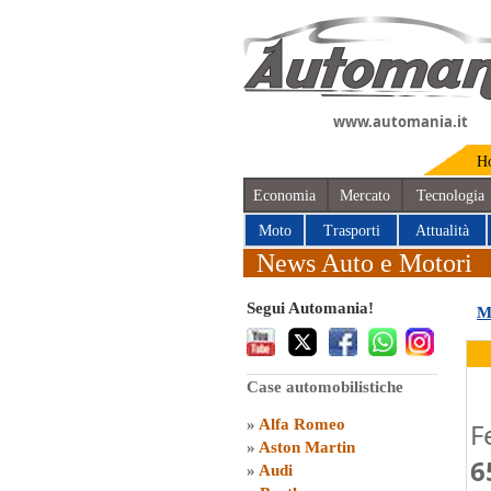
www.automania.it
H
Economia
Mercato
Tecnologia
Moto
Trasporti
Attualità
News Auto e Motori
Segui Automania!
M
Case automobilistiche
»
Alfa Romeo
F
»
Aston Martin
6
»
Audi