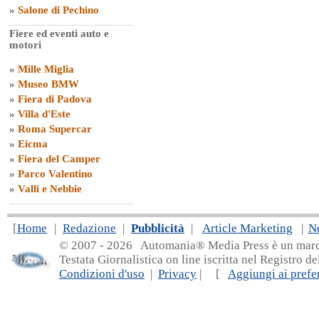
»
Salone di Pechino
Fiere ed eventi auto e
motori
»
Mille Miglia
»
Museo BMW
»
Fiera di Padova
»
Villa d'Este
»
Roma Supercar
»
Eicma
»
Fiera del Camper
»
Parco Valentino
»
Valli e Nebbie
[
Home
|
Redazione
|
Pubblicità
|
Article Marketing
|
N
© 2007 - 20
26 Automania® Media Press è un marchio 
Testata Giornalistica on line iscritta nel Registro d
Condizioni d'uso
|
Privacy
| [
Aggiungi ai prefer