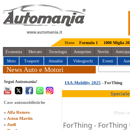
www.automania.it
Home
Formula 1
1000 Miglia 20
Economia
Mercato
Tecnologia
Anteprime
Novità
Anticipa
Moto
Trasporti
Attualità
Videogiochi
Eventi
Aut
News Auto e Motori
Segui Automania!
IAA-Mobility 2025
- ForThing
Speciale
Case automobilistiche
»
Alfa Romeo
Photo cr
»
Aston Martin
ForThing - ForThing
»
Audi