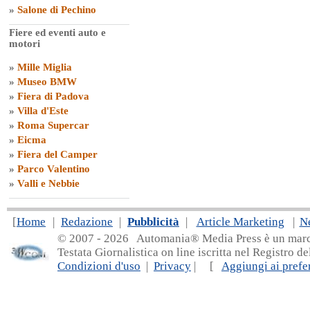
»
Salone di Pechino
Fiere ed eventi auto e
motori
»
Mille Miglia
»
Museo BMW
»
Fiera di Padova
»
Villa d'Este
»
Roma Supercar
»
Eicma
»
Fiera del Camper
»
Parco Valentino
»
Valli e Nebbie
[
Home
|
Redazione
|
Pubblicità
|
Article Marketing
|
N
© 2007 - 20
26 Automania® Media Press è un marchio 
Testata Giornalistica on line iscritta nel Registro d
Condizioni d'uso
|
Privacy
| [
Aggiungi ai prefer