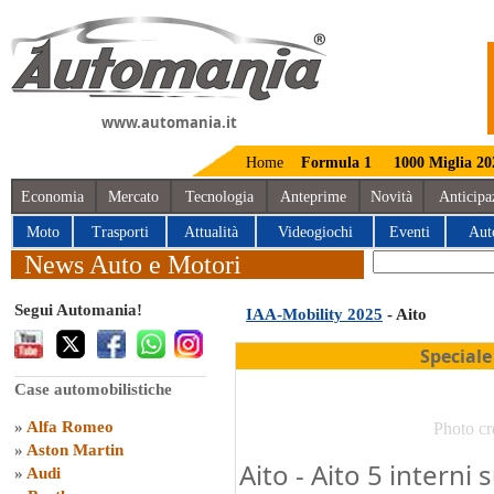
www.automania.it
Home
Formula 1
1000 Miglia 20
Economia
Mercato
Tecnologia
Anteprime
Novità
Anticipa
Moto
Trasporti
Attualità
Videogiochi
Eventi
Aut
News Auto e Motori
Segui Automania!
IAA-Mobility 2025
- Aito
Speciale
Case automobilistiche
»
Alfa Romeo
Photo cr
»
Aston Martin
Aito - Aito 5 interni 
»
Audi