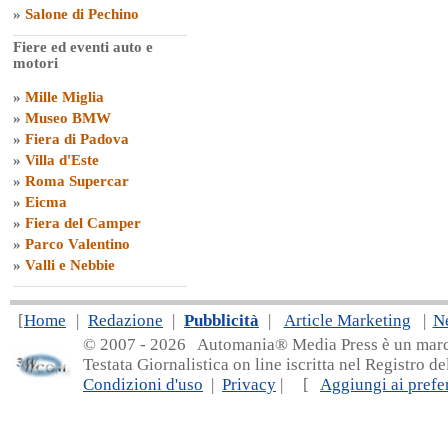
»
Salone di Pechino
Fiere ed eventi auto e
motori
»
Mille Miglia
»
Museo BMW
»
Fiera di Padova
»
Villa d'Este
»
Roma Supercar
»
Eicma
»
Fiera del Camper
»
Parco Valentino
»
Valli e Nebbie
[
Home
|
Redazione
|
Pubblicità
|
Article Marketing
|
N
© 2007 - 20
26 Automania® Media Press è un marchio 
Testata Giornalistica on line iscritta nel Registro d
Condizioni d'uso
|
Privacy
| [
Aggiungi ai prefer