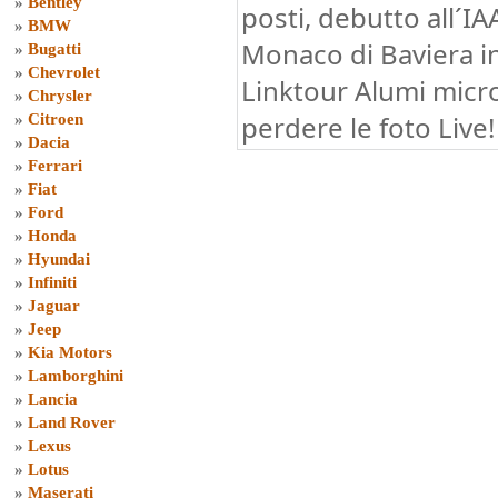
»
Bentley
posti, debutto all´I
»
BMW
Monaco di Baviera in
»
Bugatti
»
Chevrolet
Linktour Alumi micro
»
Chrysler
perdere le foto Live!
»
Citroen
»
Dacia
»
Ferrari
»
Fiat
»
Ford
»
Honda
»
Hyundai
»
Infiniti
»
Jaguar
»
Jeep
»
Kia Motors
»
Lamborghini
»
Lancia
»
Land Rover
»
Lexus
»
Lotus
»
Maserati