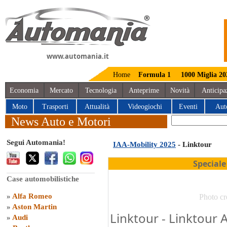
www.automania.it
Home
Formula 1
1000 Miglia 20
Economia
Mercato
Tecnologia
Anteprime
Novità
Anticipa
Moto
Trasporti
Attualità
Videogiochi
Eventi
Aut
News Auto e Motori
Segui Automania!
IAA-Mobility 2025
- Linktour
Speciale
Case automobilistiche
»
Alfa Romeo
Photo cr
»
Aston Martin
Linktour - Linktour 
»
Audi