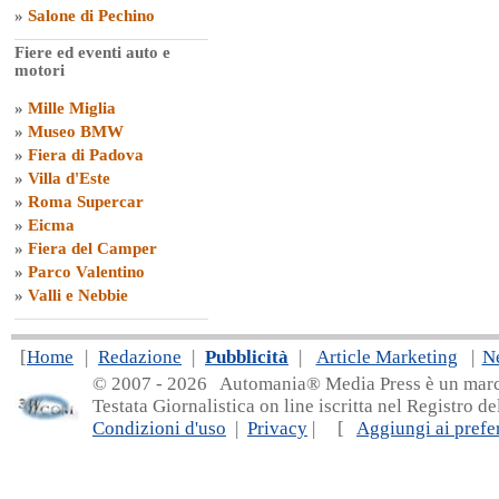
»
Salone di Pechino
Fiere ed eventi auto e
motori
»
Mille Miglia
»
Museo BMW
»
Fiera di Padova
»
Villa d'Este
»
Roma Supercar
»
Eicma
»
Fiera del Camper
»
Parco Valentino
»
Valli e Nebbie
[
Home
|
Redazione
|
Pubblicità
|
Article Marketing
|
N
© 2007 - 20
26 Automania® Media Press è un marchio 
Testata Giornalistica on line iscritta nel Registro d
Condizioni d'uso
|
Privacy
| [
Aggiungi ai prefer