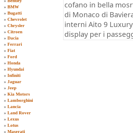
»
Bentley
cofano in bella mosr
»
BMW
di Monaco di Baviera
»
Bugatti
»
Chevrolet
interni Aito 9 Luxur
»
Chrysler
display per i passeg
»
Citroen
»
Dacia
»
Ferrari
»
Fiat
»
Ford
»
Honda
»
Hyundai
»
Infiniti
»
Jaguar
»
Jeep
»
Kia Motors
»
Lamborghini
»
Lancia
»
Land Rover
»
Lexus
»
Lotus
»
Maserati