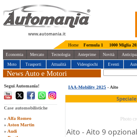
www.automania.it
Home
Formula 1
1000 Miglia 20
Economia
Mercato
Tecnologia
Anteprime
Novità
Anticipa
Moto
Trasporti
Attualità
Videogiochi
Eventi
Aut
News Auto e Motori
Segui Automania!
IAA-Mobility 2025
- Aito
Speciale
Case automobilistiche
»
Alfa Romeo
Photo cr
»
Aston Martin
Aito - Aito 9 opzional
»
Audi