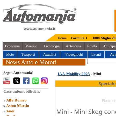
www.automania.it
Home
Formula 1
1000 Miglia 20
Economia
Mercato
Tecnologia
Anteprime
Novità
Anticipa
Moto
Trasporti
Attualità
Videogiochi
Eventi
Aut
News Auto e Motori
Segui Automania!
IAA-Mobility 2025
- Mini
Speciale
Case automobilistiche
»
Alfa Romeo
Photo cr
»
Aston Martin
Mini - Mini Skeg con
»
Audi