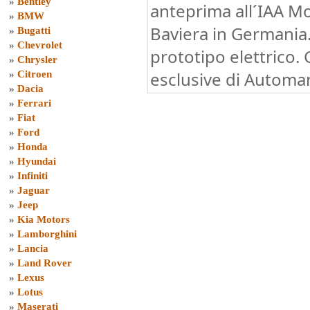
»
Bentley
anteprima all´IAA Mo
»
BMW
Baviera in Germania.
»
Bugatti
»
Chevrolet
prototipo elettrico.
»
Chrysler
esclusive di Automan
»
Citroen
»
Dacia
»
Ferrari
»
Fiat
»
Ford
»
Honda
»
Hyundai
»
Infiniti
»
Jaguar
»
Jeep
»
Kia Motors
»
Lamborghini
»
Lancia
»
Land Rover
»
Lexus
»
Lotus
»
Maserati