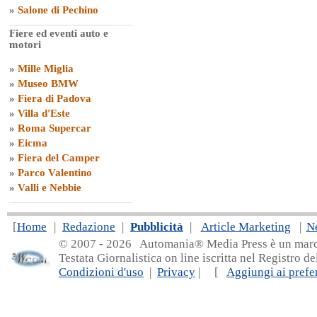
»
Salone di Pechino
Fiere ed eventi auto e
motori
»
Mille Miglia
»
Museo BMW
»
Fiera di Padova
»
Villa d'Este
»
Roma Supercar
»
Eicma
»
Fiera del Camper
»
Parco Valentino
»
Valli e Nebbie
[
Home
|
Redazione
|
Pubblicità
|
Article Marketing
|
N
© 2007 - 20
26 Automania® Media Press è un marchio 
Testata Giornalistica on line iscritta nel Registro d
Condizioni d'uso
|
Privacy
| [
Aggiungi ai prefer