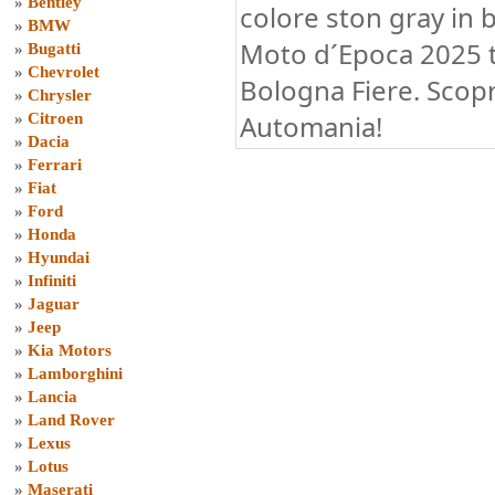
»
Bentley
colore ston gray in 
»
BMW
Moto d´Epoca 2025 t
»
Bugatti
»
Chevrolet
Bologna Fiere. Scopri
»
Chrysler
Automania!
»
Citroen
»
Dacia
»
Ferrari
»
Fiat
»
Ford
»
Honda
»
Hyundai
»
Infiniti
»
Jaguar
»
Jeep
»
Kia Motors
»
Lamborghini
»
Lancia
»
Land Rover
»
Lexus
»
Lotus
»
Maserati