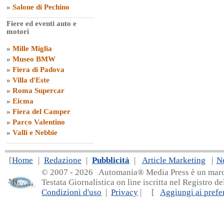
»
Salone di Pechino
Fiere ed eventi auto e
motori
»
Mille Miglia
»
Museo BMW
»
Fiera di Padova
»
Villa d'Este
»
Roma Supercar
»
Eicma
»
Fiera del Camper
»
Parco Valentino
»
Valli e Nebbie
[
Home
|
Redazione
|
Pubblicità
|
Article Marketing
|
N
© 2007 - 20
26 Automania® Media Press è un marchio 
Testata Giornalistica on line iscritta nel Registro d
Condizioni d'uso
|
Privacy
| [
Aggiungi ai prefer