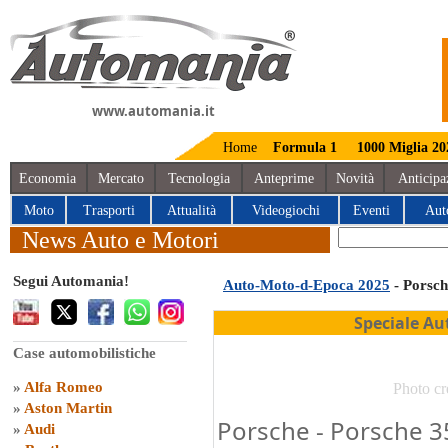
www.automania.it
Home
Formula 1
1000 Miglia 20
Economia
Mercato
Tecnologia
Anteprime
Novità
Anticipa
Moto
Trasporti
Attualità
Videogiochi
Eventi
Aut
News Auto e Motori
Segui Automania!
Auto-Moto-d-Epoca 2025
- Porsch
Speciale Au
Case automobilistiche
»
Alfa Romeo
Photo cr
»
Aston Martin
Porsche - Porsche 3
»
Audi