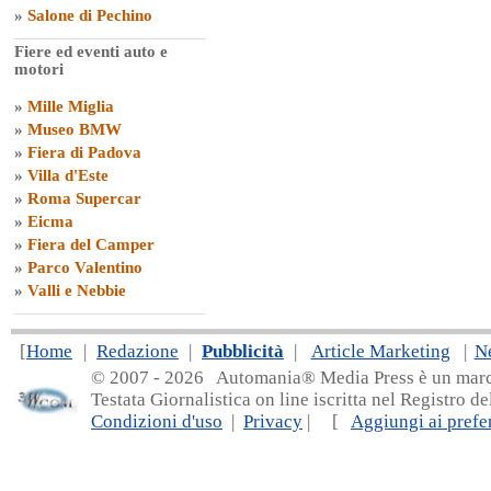
»
Salone di Pechino
Fiere ed eventi auto e
motori
»
Mille Miglia
»
Museo BMW
»
Fiera di Padova
»
Villa d'Este
»
Roma Supercar
»
Eicma
»
Fiera del Camper
»
Parco Valentino
»
Valli e Nebbie
[
Home
|
Redazione
|
Pubblicità
|
Article Marketing
|
N
© 2007 - 20
26 Automania® Media Press è un marchio 
Testata Giornalistica on line iscritta nel Registro d
Condizioni d'uso
|
Privacy
| [
Aggiungi ai prefer