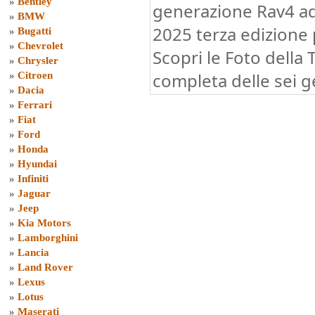
»
Bentley
generazione Rav4 a
»
BMW
2025 terza edizione
»
Bugatti
»
Chevrolet
Scopri le Foto della
»
Chrysler
completa delle sei g
»
Citroen
»
Dacia
»
Ferrari
»
Fiat
»
Ford
»
Honda
»
Hyundai
»
Infiniti
»
Jaguar
»
Jeep
»
Kia Motors
»
Lamborghini
»
Lancia
»
Land Rover
»
Lexus
»
Lotus
»
Maserati