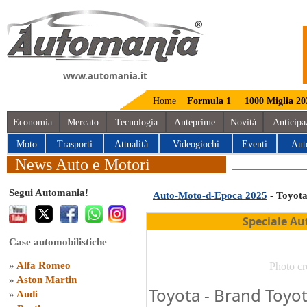
www.automania.it
Home
Formula 1
1000 Miglia 20
Economia
Mercato
Tecnologia
Anteprime
Novità
Anticipa
Moto
Trasporti
Attualità
Videogiochi
Eventi
Aut
News Auto e Motori
Segui Automania!
Auto-Moto-d-Epoca 2025
- Toyot
Speciale Au
Case automobilistiche
»
Alfa Romeo
Photo cr
»
Aston Martin
Toyota - Brand Toyot
»
Audi