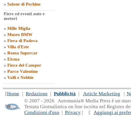
»
Salone di Pechino
Fiere ed eventi auto e
motori
»
Mille Miglia
»
Museo BMW
»
Fiera di Padova
»
Villa d'Este
»
Roma Supercar
»
Eicma
»
Fiera del Camper
»
Parco Valentino
»
Valli e Nebbie
[
Home
|
Redazione
|
Pubblicità
|
Article Marketing
|
N
© 2007 - 20
26 Automania® Media Press è un marchio 
Testata Giornalistica on line iscritta nel Registro d
Condizioni d'uso
|
Privacy
| [
Aggiungi ai prefer