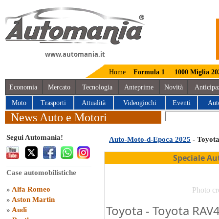
www.automania.it
Home
Formula 1
1000 Miglia 20
Economia
Mercato
Tecnologia
Anteprime
Novità
Anticipa
Moto
Trasporti
Attualità
Videogiochi
Eventi
Aut
News Auto e Motori
Segui Automania!
Auto-Moto-d-Epoca 2025
- Toyot
Speciale Au
Case automobilistiche
»
Alfa Romeo
Photo cr
»
Aston Martin
Toyota - Toyota RAV
»
Audi