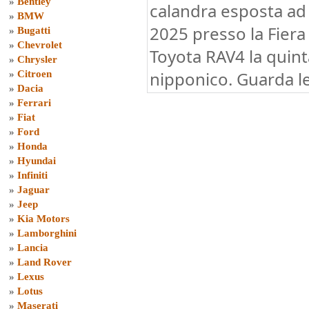
»
Bentley
calandra esposta ad
»
BMW
2025 presso la Fiera 
»
Bugatti
»
Chevrolet
Toyota RAV4 la quin
»
Chrysler
nipponico. Guarda le
»
Citroen
»
Dacia
»
Ferrari
»
Fiat
»
Ford
»
Honda
»
Hyundai
»
Infiniti
»
Jaguar
»
Jeep
»
Kia Motors
»
Lamborghini
»
Lancia
»
Land Rover
»
Lexus
»
Lotus
»
Maserati