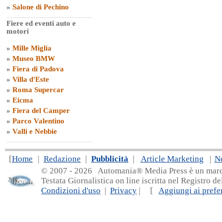
»
Salone di Pechino
Fiere ed eventi auto e
motori
»
Mille Miglia
»
Museo BMW
»
Fiera di Padova
»
Villa d'Este
»
Roma Supercar
»
Eicma
»
Fiera del Camper
»
Parco Valentino
»
Valli e Nebbie
[
Home
|
Redazione
|
Pubblicità
|
Article Marketing
|
N
© 2007 - 20
26 Automania® Media Press è un marchio 
Testata Giornalistica on line iscritta nel Registro d
Condizioni d'uso
|
Privacy
| [
Aggiungi ai prefer