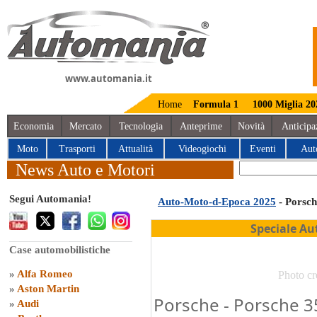
www.automania.it
Home
Formula 1
1000 Miglia 20
Economia
Mercato
Tecnologia
Anteprime
Novità
Anticipa
Moto
Trasporti
Attualità
Videogiochi
Eventi
Aut
News Auto e Motori
Segui Automania!
Auto-Moto-d-Epoca 2025
- Porsch
Speciale Au
Case automobilistiche
»
Alfa Romeo
Photo cr
»
Aston Martin
Porsche - Porsche 3
»
Audi