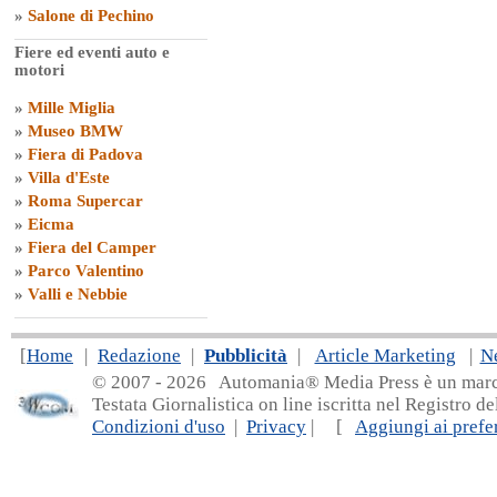
»
Salone di Pechino
Fiere ed eventi auto e
motori
»
Mille Miglia
»
Museo BMW
»
Fiera di Padova
»
Villa d'Este
»
Roma Supercar
»
Eicma
»
Fiera del Camper
»
Parco Valentino
»
Valli e Nebbie
[
Home
|
Redazione
|
Pubblicità
|
Article Marketing
|
N
© 2007 - 20
26 Automania® Media Press è un marchio 
Testata Giornalistica on line iscritta nel Registro d
Condizioni d'uso
|
Privacy
| [
Aggiungi ai prefer