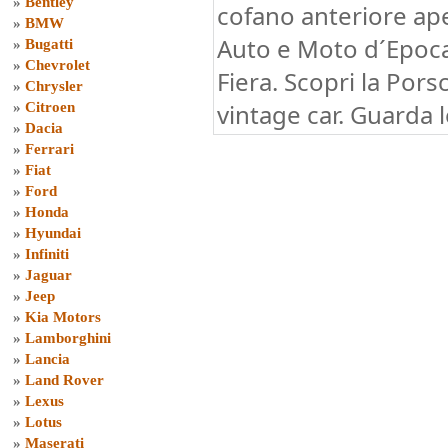
»
Bentley
cofano anteriore ape
»
BMW
Auto e Moto d´Epoc
»
Bugatti
»
Chevrolet
Fiera. Scopri la Por
»
Chrysler
vintage car. Guarda l
»
Citroen
»
Dacia
»
Ferrari
»
Fiat
»
Ford
»
Honda
»
Hyundai
»
Infiniti
»
Jaguar
»
Jeep
»
Kia Motors
»
Lamborghini
»
Lancia
»
Land Rover
»
Lexus
»
Lotus
»
Maserati