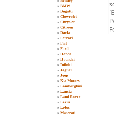
»
Bentley
s
»
BMW
´
»
Bugatti
»
Chevrolet
P
»
Chrysler
F
»
Citroen
»
Dacia
»
Ferrari
»
Fiat
»
Ford
»
Honda
»
Hyundai
»
Infiniti
»
Jaguar
»
Jeep
»
Kia Motors
»
Lamborghini
»
Lancia
»
Land Rover
»
Lexus
»
Lotus
»
Maserati