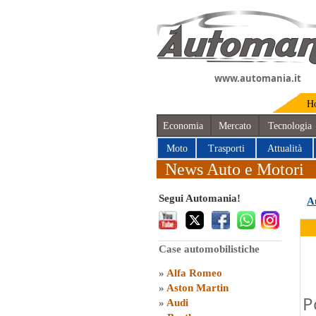
www.automania.it
H
Economia
Mercato
Tecnologia
Moto
Trasporti
Attualità
News Auto e Motori
Segui Automania!
A
Case automobilistiche
»
Alfa Romeo
»
Aston Martin
P
»
Audi