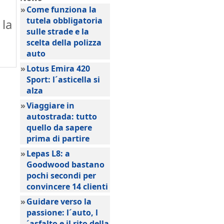
»
Come funziona la
tutela obbligatoria
 la
sulle strade e la
scelta della polizza
auto
»
Lotus Emira 420
Sport: l´asticella si
alza
»
Viaggiare in
autostrada: tutto
quello da sapere
prima di partire
»
Lepas L8: a
Goodwood bastano
pochi secondi per
convincere 14 clienti
»
Guidare verso la
passione: l´auto, l
´asfalto e il rito della