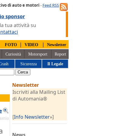
ivo di auto e motori
-
Feed RSS
io sponsor
 tua attività su
ntattaci
|
|
|
FOTO
VIDEO
Newsletter
Curiosità
Motorsport
Report
Crash
Sicurezza
Il Legale
Newsletter
Iscriviti alla Mailing List
di Automania®
e
[
Info Newsletter
»]
mania
a
News