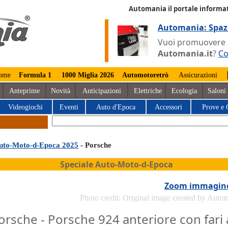
Automania il portale informat
Automania: Spaz
Vuoi promuovere la
Automania.it
?
Co
ome
Formula 1
1000 Miglia 2026
Automotoretrò
Assicurazioni
Anteprime
Novità
Anticipazioni
Elettriche
Ecologia
Saloni
Videogiochi
Eventi
Auto d'Epoca
Accessori
Prove e 
uto-Moto-d-Epoca 2025
- Porsche
Speciale Auto-Moto-d-Epoca
Zoom immagin
Photo credit: Original image created by Auto
orsche - Porsche 924 anteriore con fari 