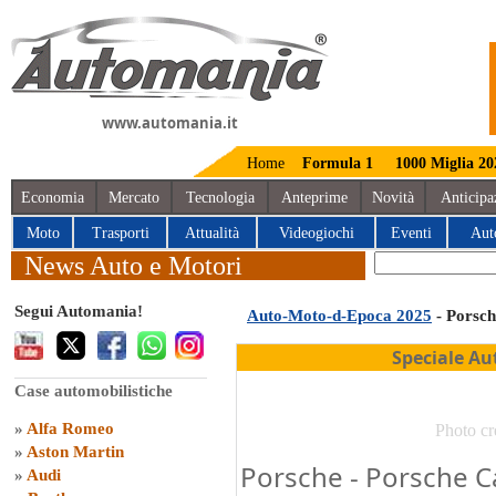
www.automania.it
Home
Formula 1
1000 Miglia 20
Economia
Mercato
Tecnologia
Anteprime
Novità
Anticipa
Moto
Trasporti
Attualità
Videogiochi
Eventi
Aut
News Auto e Motori
Segui Automania!
Auto-Moto-d-Epoca 2025
- Porsch
Speciale Au
Case automobilistiche
»
Alfa Romeo
Photo cr
»
Aston Martin
Porsche - Porsche C
»
Audi