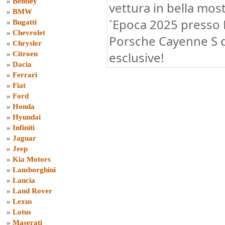
»
Bentley
vettura in bella mos
»
BMW
´Epoca 2025 presso B
»
Bugatti
»
Chevrolet
Porsche Cayenne S d
»
Chrysler
esclusive!
»
Citroen
»
Dacia
»
Ferrari
»
Fiat
»
Ford
»
Honda
»
Hyundai
»
Infiniti
»
Jaguar
»
Jeep
»
Kia Motors
»
Lamborghini
»
Lancia
»
Land Rover
»
Lexus
»
Lotus
»
Maserati