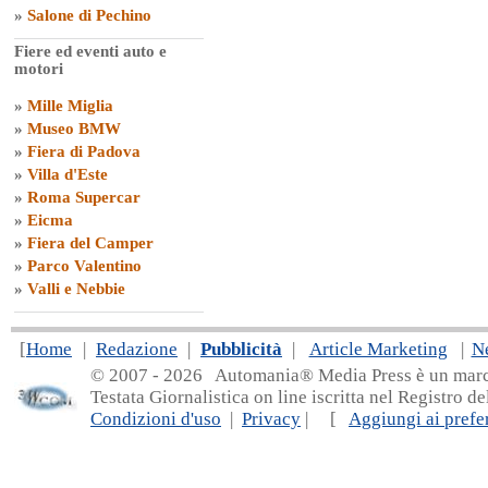
»
Salone di Pechino
Fiere ed eventi auto e
motori
»
Mille Miglia
»
Museo BMW
»
Fiera di Padova
»
Villa d'Este
»
Roma Supercar
»
Eicma
»
Fiera del Camper
»
Parco Valentino
»
Valli e Nebbie
[
Home
|
Redazione
|
Pubblicità
|
Article Marketing
|
N
© 2007 - 20
26 Automania® Media Press è un marchio 
Testata Giornalistica on line iscritta nel Registro d
Condizioni d'uso
|
Privacy
| [
Aggiungi ai prefer