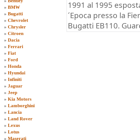
»
Bentley
1991 al 1995 espost
»
BMW
´Epoca presso la Fier
»
Bugatti
»
Chevrolet
Bugatti EB110. Guard
»
Chrysler
»
Citroen
»
Dacia
»
Ferrari
»
Fiat
»
Ford
»
Honda
»
Hyundai
»
Infiniti
»
Jaguar
»
Jeep
»
Kia Motors
»
Lamborghini
»
Lancia
»
Land Rover
»
Lexus
»
Lotus
»
Maserati