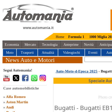
www.automania.it
Home
Formula 1
1000 Miglia 20
Economia
Mercato
Tecnologia
Anteprime
Novità
Anticipa
Moto
Trasporti
Attualità
Videogiochi
Eventi
Aut
News Auto e Motori
Segui Automania!
Auto-Moto-d-Epoca 2025
- Bugatt
Speciale Au
Case automobilistiche
»
Alfa Romeo
Photo cr
»
Aston Martin
Bugatti - Bugatti EB1
»
Audi