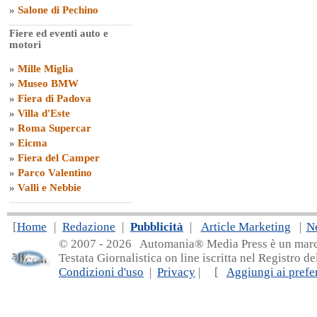
»
Salone di Pechino
Fiere ed eventi auto e
motori
»
Mille Miglia
»
Museo BMW
»
Fiera di Padova
»
Villa d'Este
»
Roma Supercar
»
Eicma
»
Fiera del Camper
»
Parco Valentino
»
Valli e Nebbie
[
Home
|
Redazione
|
Pubblicità
|
Article Marketing
|
N
© 2007 - 20
26 Automania® Media Press è un marchio 
Testata Giornalistica on line iscritta nel Registro d
Condizioni d'uso
|
Privacy
| [
Aggiungi ai prefer