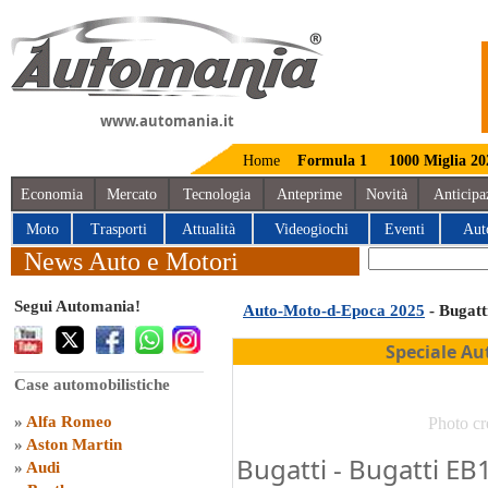
www.automania.it
Home
Formula 1
1000 Miglia 20
Economia
Mercato
Tecnologia
Anteprime
Novità
Anticipa
Moto
Trasporti
Attualità
Videogiochi
Eventi
Aut
News Auto e Motori
Segui Automania!
Auto-Moto-d-Epoca 2025
- Bugatt
Speciale Au
Case automobilistiche
»
Alfa Romeo
Photo cr
»
Aston Martin
Bugatti - Bugatti EB
»
Audi