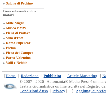
»
Salone di Pechino
Fiere ed eventi auto e
motori
»
Mille Miglia
»
Museo BMW
»
Fiera di Padova
»
Villa d'Este
»
Roma Supercar
»
Eicma
»
Fiera del Camper
»
Parco Valentino
»
Valli e Nebbie
[
Home
|
Redazione
|
Pubblicità
|
Article Marketing
|
N
© 2007 - 20
26 Automania® Media Press è un marchio 
Testata Giornalistica on line iscritta nel Registro d
Condizioni d'uso
|
Privacy
| [
Aggiungi ai prefer