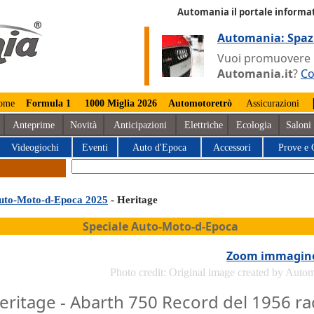
Automania il portale informat
Automania: Spaz
Vuoi promuovere la
Automania.it
?
Co
ome
Formula 1
1000 Miglia 2026
Automotoretrò
Assicurazioni
Anteprime
Novità
Anticipazioni
Elettriche
Ecologia
Saloni
Videogiochi
Eventi
Auto d'Epoca
Accessori
Prove e 
uto-Moto-d-Epoca 2025
- Heritage
Speciale Auto-Moto-d-Epoca
Zoom immagin
Photo credit: Original image created by Auto
eritage - Abarth 750 Record del 1956 ra