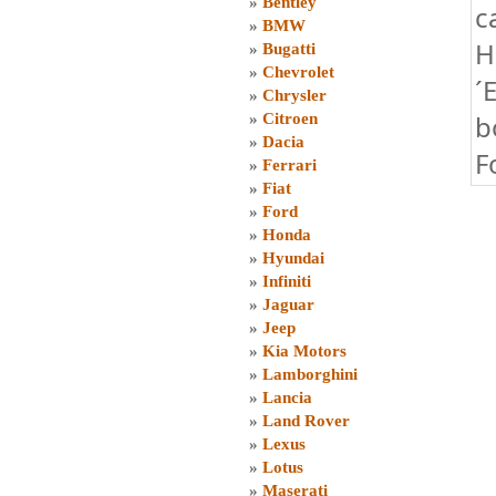
»
Bentley
c
»
BMW
H
»
Bugatti
»
Chevrolet
´
»
Chrysler
b
»
Citroen
»
Dacia
F
»
Ferrari
»
Fiat
»
Ford
»
Honda
»
Hyundai
»
Infiniti
»
Jaguar
»
Jeep
»
Kia Motors
»
Lamborghini
»
Lancia
»
Land Rover
»
Lexus
»
Lotus
»
Maserati