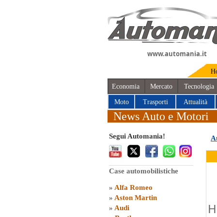
www.automania.it
H
Economia
Mercato
Tecnologia
Moto
Trasporti
Attualità
News Auto e Motori
Segui Automania!
A
Case automobilistiche
»
Alfa Romeo
»
Aston Martin
H
»
Audi