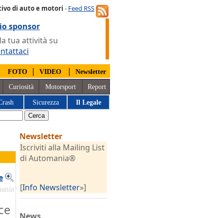
ivo di auto e motori
-
Feed RSS
io sponsor
 tua attività su
ntattaci
|
|
|
FOTO
VIDEO
Newsletter
Curiosità
Motorsport
Report
Crash
Sicurezza
Il Legale
Newsletter
Iscriviti alla Mailing List
di Automania®
e
[
Info Newsletter
»]
mania
ce
News