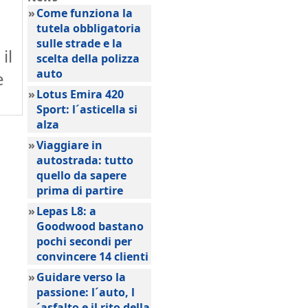
»
Come funziona la
tutela obbligatoria
sulle strade e la
il
scelta della polizza
auto
e
»
Lotus Emira 420
Sport: l´asticella si
alza
»
Viaggiare in
autostrada: tutto
quello da sapere
prima di partire
»
Lepas L8: a
Goodwood bastano
pochi secondi per
convincere 14 clienti
»
Guidare verso la
passione: l´auto, l
´asfalto e il rito della