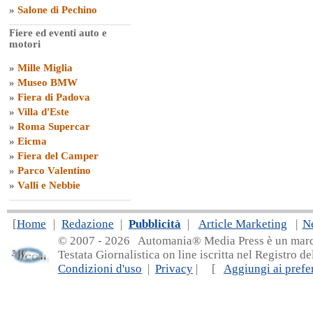
»
Salone di Pechino
Fiere ed eventi auto e
motori
»
Mille Miglia
»
Museo BMW
»
Fiera di Padova
»
Villa d'Este
»
Roma Supercar
»
Eicma
»
Fiera del Camper
»
Parco Valentino
»
Valli e Nebbie
[
Home
|
Redazione
|
Pubblicità
|
Article Marketing
|
N
© 2007 - 20
26 Automania® Media Press è un marchio 
Testata Giornalistica on line iscritta nel Registro d
Condizioni d'uso
|
Privacy
| [
Aggiungi ai prefer