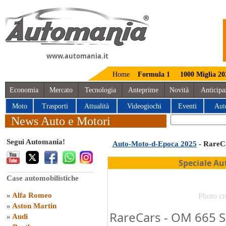
www.automania.it
Home
Formula 1
1000 Miglia 20
Economia
Mercato
Tecnologia
Anteprime
Novità
Anticipa
Moto
Trasporti
Attualità
Videogiochi
Eventi
Aut
News Auto e Motori
Segui Automania!
Auto-Moto-d-Epoca 2025
- RareC
Speciale Au
Case automobilistiche
»
Alfa Romeo
Photo cr
»
Aston Martin
RareCars - OM 665 S
»
Audi