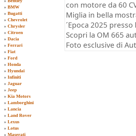
»
Bentley
con motore da 60 CV 
»
BMW
Miglia in bella most
»
Bugatti
»
Chevrolet
´Epoca 2025 presso l
»
Chrysler
Scopri la OM 665 aut
»
Citroen
»
Dacia
Foto esclusive di Au
»
Ferrari
»
Fiat
»
Ford
»
Honda
»
Hyundai
»
Infiniti
»
Jaguar
»
Jeep
»
Kia Motors
»
Lamborghini
»
Lancia
»
Land Rover
»
Lexus
»
Lotus
»
Maserati