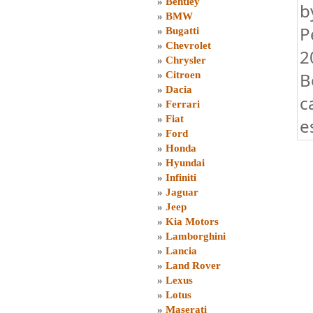
»
Bentley
b
»
BMW
P
»
Bugatti
»
Chevrolet
2
»
Chrysler
B
»
Citroen
»
Dacia
c
»
Ferrari
»
Fiat
e
»
Ford
»
Honda
»
Hyundai
»
Infiniti
»
Jaguar
»
Jeep
»
Kia Motors
»
Lamborghini
»
Lancia
»
Land Rover
»
Lexus
»
Lotus
»
Maserati