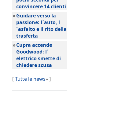
convincere 14 clienti
»
Guidare verso la
passione: l´auto, l
´asfalto e il rito della
trasferta
»
Cupra accende
Goodwood: l´
elettrico smette di
chiedere scusa
[
Tutte le news
» ]