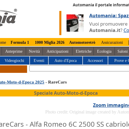
Automania il portale informat
Automania: Spaz
Vuoi promuovere la
Automania.it
?
Co
ome
Formula 1
1000 Miglia 2026
Automotoretrò
Assicurazioni
Anteprime
Novità
Anticipazioni
Elettriche
Ecologia
Saloni
Videogiochi
Eventi
Auto d'Epoca
Accessori
Prove e 
uto-Moto-d-Epoca 2025
- RareCars
Speciale Auto-Moto-d-Epoca
Zoom immagin
Photo credit: Original image created by Auto
areCars - Alfa Romeo 6C 2500 SS cabriol