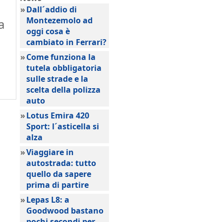
»
Dall´addio di
Montezemolo ad
a
oggi cosa è
cambiato in Ferrari?
»
Come funziona la
tutela obbligatoria
sulle strade e la
scelta della polizza
auto
»
Lotus Emira 420
Sport: l´asticella si
alza
»
Viaggiare in
autostrada: tutto
quello da sapere
prima di partire
»
Lepas L8: a
Goodwood bastano
pochi secondi per