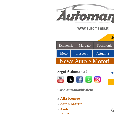
www.automania.it
H
Economia
Mercato
Tecnologia
Moto
Trasporti
Attualità
News Auto e Motori
Segui Automania!
A
Case automobilistiche
»
Alfa Romeo
»
Aston Martin
R
»
Audi