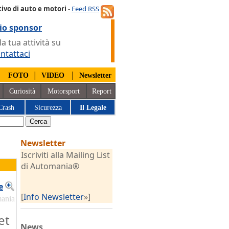
ivo di auto e motori
-
Feed RSS
io sponsor
 tua attività su
ntattaci
|
|
|
FOTO
VIDEO
Newsletter
Curiosità
Motorsport
Report
Crash
Sicurezza
Il Legale
Newsletter
Iscriviti alla Mailing List
di Automania®
e
[
Info Newsletter
»]
mania
et
News