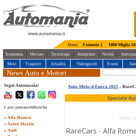
www.automania.it
Home
Formula 1
1000 Miglia 20
Economia
Mercato
Tecnologia
Anteprime
Novità
Anticipa
Moto
Trasporti
Attualità
Videogiochi
Eventi
Aut
News Auto e Motori
Segui Automania!
Auto-Moto-d-Epoca 2025
- RareC
Speciale Au
Case automobilistiche
»
Alfa Romeo
Photo cr
»
Aston Martin
RareCars - Alfa Rom
»
Audi