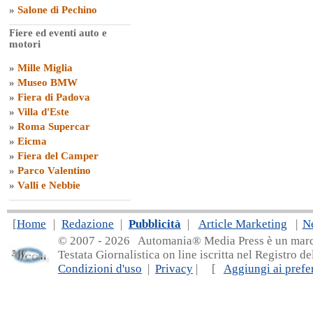
»
Salone di Pechino
Fiere ed eventi auto e
motori
»
Mille Miglia
»
Museo BMW
»
Fiera di Padova
»
Villa d'Este
»
Roma Supercar
»
Eicma
»
Fiera del Camper
»
Parco Valentino
»
Valli e Nebbie
[
Home
|
Redazione
|
Pubblicità
|
Article Marketing
|
N
© 2007 - 20
26 Automania® Media Press è un marchio 
Testata Giornalistica on line iscritta nel Registro d
Condizioni d'uso
|
Privacy
| [
Aggiungi ai prefer