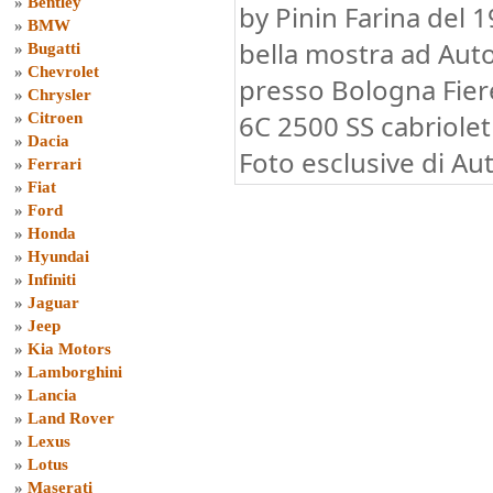
»
Bentley
by Pinin Farina del 1
»
BMW
bella mostra ad Aut
»
Bugatti
»
Chevrolet
presso Bologna Fiere
»
Chrysler
6C 2500 SS cabriolet 
»
Citroen
»
Dacia
Foto esclusive di Au
»
Ferrari
»
Fiat
»
Ford
»
Honda
»
Hyundai
»
Infiniti
»
Jaguar
»
Jeep
»
Kia Motors
»
Lamborghini
»
Lancia
»
Land Rover
»
Lexus
»
Lotus
»
Maserati