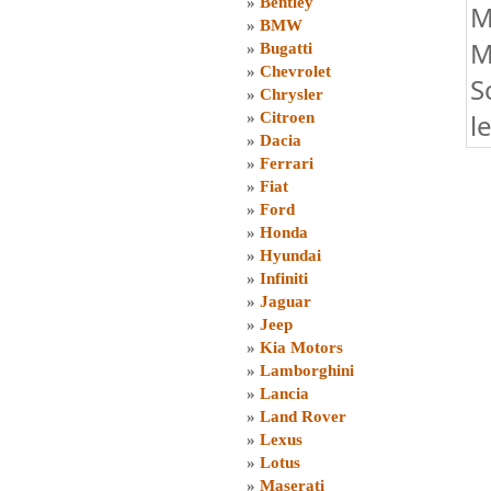
»
Bentley
M
»
BMW
M
»
Bugatti
»
Chevrolet
S
»
Chrysler
l
»
Citroen
»
Dacia
»
Ferrari
»
Fiat
»
Ford
»
Honda
»
Hyundai
»
Infiniti
»
Jaguar
»
Jeep
»
Kia Motors
»
Lamborghini
»
Lancia
»
Land Rover
»
Lexus
»
Lotus
»
Maserati