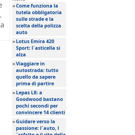
e
»
Come funziona la
tutela obbligatoria
.
sulle strade e la
da
scelta della polizza
auto
»
Lotus Emira 420
Sport: l´asticella si
alza
»
Viaggiare in
autostrada: tutto
quello da sapere
prima di partire
»
Lepas L8: a
Goodwood bastano
pochi secondi per
convincere 14 clienti
»
Guidare verso la
passione: l´auto, l
´asfalto e il rito della