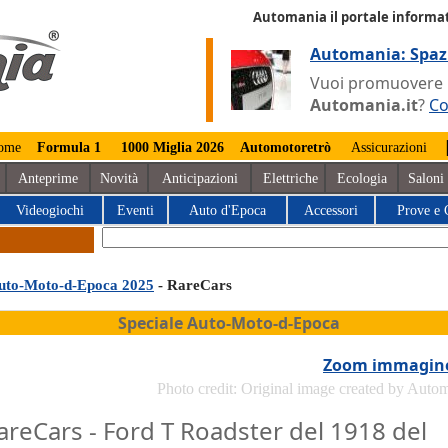
Automania il portale informat
Automania: Spaz
Vuoi promuovere la
Automania.it
?
Co
ome
Formula 1
1000 Miglia 2026
Automotoretrò
Assicurazioni
Anteprime
Novità
Anticipazioni
Elettriche
Ecologia
Saloni
Videogiochi
Eventi
Auto d'Epoca
Accessori
Prove e 
uto-Moto-d-Epoca 2025
- RareCars
Speciale Auto-Moto-d-Epoca
Zoom immagin
Photo credit: Original image created by Auto
areCars - Ford T Roadster del 1918 del