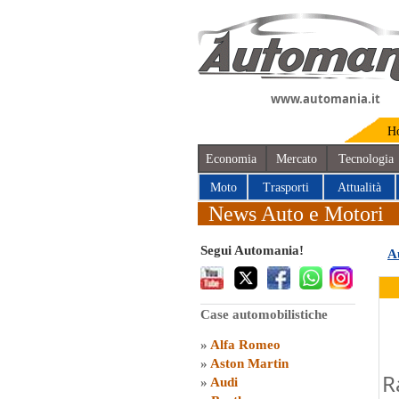
www.automania.it
H
Economia
Mercato
Tecnologia
Moto
Trasporti
Attualità
News Auto e Motori
Segui Automania!
A
Case automobilistiche
»
Alfa Romeo
»
Aston Martin
R
»
Audi