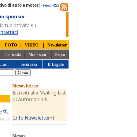
ivo di auto e motori
-
Feed RSS
io sponsor
 tua attività su
ntattaci
|
|
|
FOTO
VIDEO
Newsletter
Curiosità
Motorsport
Report
Crash
Sicurezza
Il Legale
Newsletter
Iscriviti alla Mailing List
di Automania®
e
[
Info Newsletter
»]
mania
News