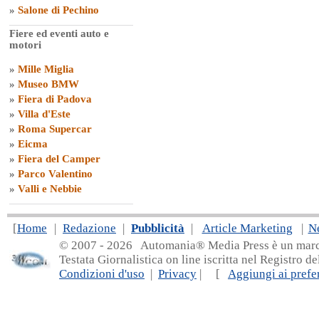
»
Salone di Pechino
Fiere ed eventi auto e
motori
»
Mille Miglia
»
Museo BMW
»
Fiera di Padova
»
Villa d'Este
»
Roma Supercar
»
Eicma
»
Fiera del Camper
»
Parco Valentino
»
Valli e Nebbie
[
Home
|
Redazione
|
Pubblicità
|
Article Marketing
|
N
© 2007 - 20
26 Automania® Media Press è un marchio 
Testata Giornalistica on line iscritta nel Registro d
Condizioni d'uso
|
Privacy
| [
Aggiungi ai prefer