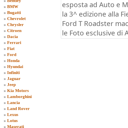
»
Bentley
esposta ad Auto e M
»
BMW
la 3^ edizione alla F
»
Bugatti
»
Chevrolet
Ford T Roadster mac
»
Chrysler
le Foto esclusive di
»
Citroen
»
Dacia
»
Ferrari
»
Fiat
»
Ford
»
Honda
»
Hyundai
»
Infiniti
»
Jaguar
»
Jeep
»
Kia Motors
»
Lamborghini
»
Lancia
»
Land Rover
»
Lexus
»
Lotus
»
Maserati