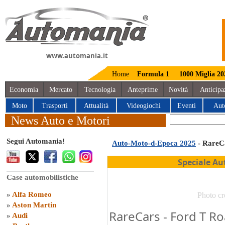
www.automania.it
Home
Formula 1
1000 Miglia 20
Economia
Mercato
Tecnologia
Anteprime
Novità
Anticipa
Moto
Trasporti
Attualità
Videogiochi
Eventi
Aut
News Auto e Motori
Segui Automania!
Auto-Moto-d-Epoca 2025
- RareC
Speciale Au
Case automobilistiche
»
Alfa Romeo
Photo cr
»
Aston Martin
RareCars - Ford T R
»
Audi