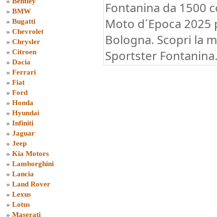
»
Bentley
Fontanina da 1500 c
»
BMW
Moto d´Epoca 2025 p
»
Bugatti
»
Chevrolet
Bologna. Scopri la 
»
Chrysler
Sportster Fontanina.
»
Citroen
»
Dacia
»
Ferrari
»
Fiat
»
Ford
»
Honda
»
Hyundai
»
Infiniti
»
Jaguar
»
Jeep
»
Kia Motors
»
Lamborghini
»
Lancia
»
Land Rover
»
Lexus
»
Lotus
»
Maserati