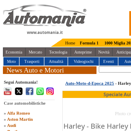
www.automania.it
Home
Formula 1
1000 Miglia 20
Economia
Mercato
Tecnologia
Anteprime
Novità
Anticipa
Moto
Trasporti
Attualità
Videogiochi
Eventi
Aut
News Auto e Motori
Segui Automania!
Auto-Moto-d-Epoca 2025
- Harle
Speciale Au
Case automobilistiche
»
Alfa Romeo
Photo cr
»
Aston Martin
Harley - Bike Harley
»
Audi