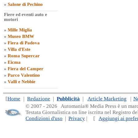
»
Salone di Pechino
Fiere ed eventi auto e
motori
»
Mille Miglia
»
Museo BMW
»
Fiera di Padova
»
Villa d'Este
»
Roma Supercar
»
Eicma
»
Fiera del Camper
»
Parco Valentino
»
Valli e Nebbie
[
Home
|
Redazione
|
Pubblicità
|
Article Marketing
|
N
© 2007 - 20
26 Automania® Media Press è un marchio 
Testata Giornalistica on line iscritta nel Registro d
Condizioni d'uso
|
Privacy
| [
Aggiungi ai prefer