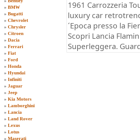
»
Bentley
1961 Carrozzeria To
»
BMW
luxury car retrotre
»
Bugatti
»
Chevrolet
´Epoca presso la Fie
»
Chrysler
Scopri Lancia Flamin
»
Citroen
»
Dacia
Superleggera. Guard
»
Ferrari
»
Fiat
»
Ford
»
Honda
»
Hyundai
»
Infiniti
»
Jaguar
»
Jeep
»
Kia Motors
»
Lamborghini
»
Lancia
»
Land Rover
»
Lexus
»
Lotus
»
Maserati