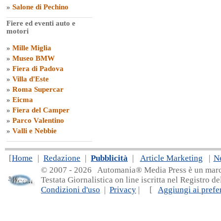
»
Salone di Pechino
Fiere ed eventi auto e
motori
»
Mille Miglia
»
Museo BMW
»
Fiera di Padova
»
Villa d'Este
»
Roma Supercar
»
Eicma
»
Fiera del Camper
»
Parco Valentino
»
Valli e Nebbie
[
Home
|
Redazione
|
Pubblicità
|
Article Marketing
|
N
© 2007 - 20
26 Automania® Media Press è un marchio 
Testata Giornalistica on line iscritta nel Registro d
Condizioni d'uso
|
Privacy
| [
Aggiungi ai prefer