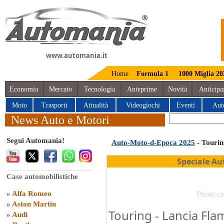
www.automania.it
Home
Formula 1
1000 Miglia 20
Economia
Mercato
Tecnologia
Anteprime
Novità
Anticipa
Moto
Trasporti
Attualità
Videogiochi
Eventi
Aut
News Auto e Motori
Segui Automania!
Auto-Moto-d-Epoca 2025
- Tourin
Speciale Au
Case automobilistiche
»
Alfa Romeo
Photo cr
»
Aston Martin
Touring - Lancia Flam
»
Audi