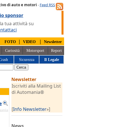
ivo di auto e motori
-
Feed RSS
io sponsor
 tua attività su
ntattaci
|
|
|
FOTO
VIDEO
Newsletter
Curiosità
Motorsport
Report
Crash
Sicurezza
Il Legale
Newsletter
Iscriviti alla Mailing List
di Automania®
e
[
Info Newsletter
»]
mania
News