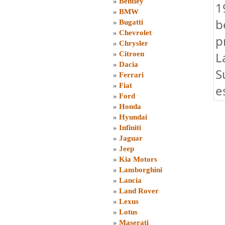
»
Bentley
1
»
BMW
b
»
Bugatti
»
Chevrolet
p
»
Chrysler
L
»
Citroen
»
Dacia
S
»
Ferrari
»
Fiat
e
»
Ford
»
Honda
»
Hyundai
»
Infiniti
»
Jaguar
»
Jeep
»
Kia Motors
»
Lamborghini
»
Lancia
»
Land Rover
»
Lexus
»
Lotus
»
Maserati