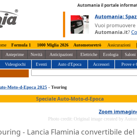
Automania il portale informat
Automania: Spaz
Vuoi promuovere la
Automania.it
?
Co
ome
Formula 1
1000 Miglia 2026
Automotoretrò
Assicurazioni
Anteprime
Novità
Anticipazioni
Elettriche
Ecologia
Saloni
Videogiochi
Eventi
Auto d'Epoca
Accessori
Prove e 
uto-Moto-d-Epoca 2025
- Touring
Speciale Auto-Moto-d-Epoca
Zoom immagin
Photo credit: Original image created by Auto
ouring - Lancia Flaminia convertibile del