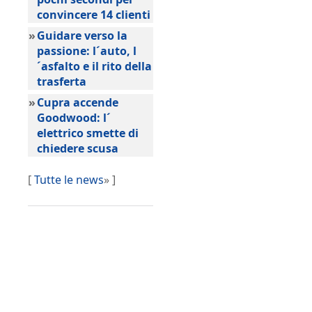
convincere 14 clienti
»
Guidare verso la
passione: l´auto, l
´asfalto e il rito della
trasferta
»
Cupra accende
Goodwood: l´
elettrico smette di
chiedere scusa
[
Tutte le news
» ]