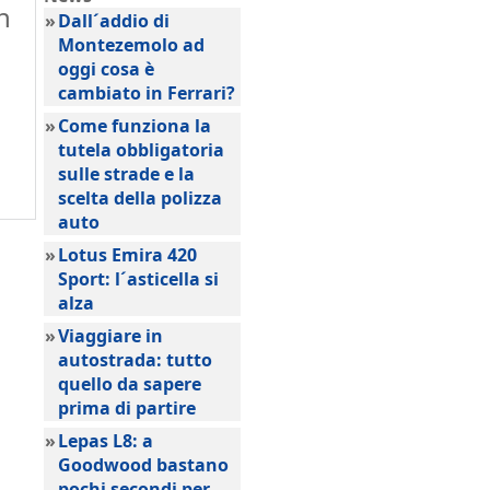
n
»
Dall´addio di
Montezemolo ad
oggi cosa è
cambiato in Ferrari?
»
Come funziona la
tutela obbligatoria
sulle strade e la
scelta della polizza
auto
»
Lotus Emira 420
Sport: l´asticella si
alza
»
Viaggiare in
autostrada: tutto
quello da sapere
prima di partire
»
Lepas L8: a
Goodwood bastano
pochi secondi per