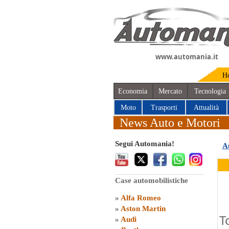
www.automania.it
H
Economia
Mercato
Tecnologia
Moto
Trasporti
Attualità
News Auto e Motori
Segui Automania!
A
Case automobilistiche
»
Alfa Romeo
»
Aston Martin
T
»
Audi