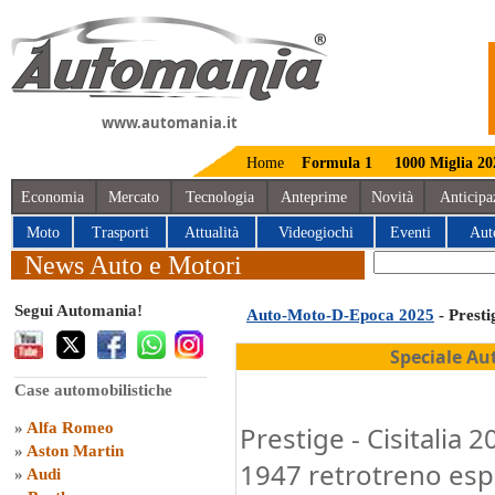
www.automania.it
Home
Formula 1
1000 Miglia 20
Economia
Mercato
Tecnologia
Anteprime
Novità
Anticipa
Moto
Trasporti
Attualità
Videogiochi
Eventi
Aut
News Auto e Motori
Segui Automania!
Auto-Moto-D-Epoca 2025
- Presti
Speciale Au
Case automobilistiche
»
Alfa Romeo
Prestige - Cisitalia 2
»
Aston Martin
1947 retrotreno esp
»
Audi