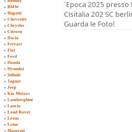
»
Bentley
´Epoca 2025 presso B
»
BMW
Cisitalia 202 SC berl
»
Bugatti
»
Chevrolet
Guarda le Foto!
»
Chrysler
»
Citroen
»
Dacia
»
Ferrari
»
Fiat
»
Ford
»
Honda
»
Hyundai
»
Infiniti
»
Jaguar
»
Jeep
»
Kia Motors
»
Lamborghini
»
Lancia
»
Land Rover
»
Lexus
»
Lotus
»
Maserati