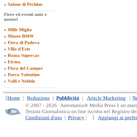
»
Salone di Pechino
Fiere ed eventi auto e
motori
»
Mille Miglia
»
Museo BMW
»
Fiera di Padova
»
Villa d'Este
»
Roma Supercar
»
Eicma
»
Fiera del Camper
»
Parco Valentino
»
Valli e Nebbie
[
Home
|
Redazione
|
Pubblicità
|
Article Marketing
|
N
© 2007 - 20
26 Automania® Media Press è un marchio 
Testata Giornalistica on line iscritta nel Registro d
Condizioni d'uso
|
Privacy
| [
Aggiungi ai prefer