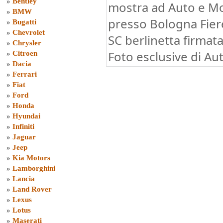
»
Bentley
mostra ad Auto e M
»
BMW
presso Bologna Fiere.
»
Bugatti
»
Chevrolet
SC berlinetta firmata
»
Chrysler
Foto esclusive di Au
»
Citroen
»
Dacia
»
Ferrari
»
Fiat
»
Ford
»
Honda
»
Hyundai
»
Infiniti
»
Jaguar
»
Jeep
»
Kia Motors
»
Lamborghini
»
Lancia
»
Land Rover
»
Lexus
»
Lotus
»
Maserati