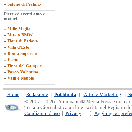
»
Salone di Pechino
Fiere ed eventi auto e
motori
»
Mille Miglia
»
Museo BMW
»
Fiera di Padova
»
Villa d'Este
»
Roma Supercar
»
Eicma
»
Fiera del Camper
»
Parco Valentino
»
Valli e Nebbie
[
Home
|
Redazione
|
Pubblicità
|
Article Marketing
|
N
© 2007 - 20
26 Automania® Media Press è un marchio 
Testata Giornalistica on line iscritta nel Registro d
Condizioni d'uso
|
Privacy
| [
Aggiungi ai prefer