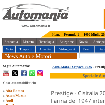
www.automania.it
Home
Formula 1
1000 Miglia 20
Economia
Mercato
Tecnologia
Anteprime
Novità
Anticipa
Moto
Trasporti
Attualità
Videogiochi
Eventi
Aut
News Auto e Motori
Segui Automania!
Auto-Moto-D-Epoca 2025
- Presti
Speciale Au
Case automobilistiche
»
Alfa Romeo
Prestige - Cisitalia 
»
Aston Martin
Farina del 1947 inter
»
Audi