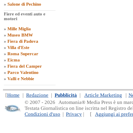
»
Salone di Pechino
Fiere ed eventi auto e
motori
»
Mille Miglia
»
Museo BMW
»
Fiera di Padova
»
Villa d'Este
»
Roma Supercar
»
Eicma
»
Fiera del Camper
»
Parco Valentino
»
Valli e Nebbie
[
Home
|
Redazione
|
Pubblicità
|
Article Marketing
|
N
© 2007 - 20
26 Automania® Media Press è un marchio 
Testata Giornalistica on line iscritta nel Registro d
Condizioni d'uso
|
Privacy
| [
Aggiungi ai prefer