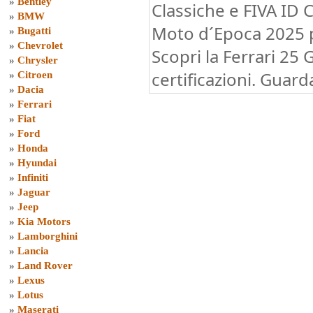
»
Bentley
Classiche e FIVA ID 
»
BMW
Moto d´Epoca 2025 p
»
Bugatti
»
Chevrolet
Scopri la Ferrari 25
»
Chrysler
certificazioni. Guard
»
Citroen
»
Dacia
»
Ferrari
»
Fiat
»
Ford
»
Honda
»
Hyundai
»
Infiniti
»
Jaguar
»
Jeep
»
Kia Motors
»
Lamborghini
»
Lancia
»
Land Rover
»
Lexus
»
Lotus
»
Maserati