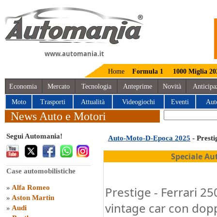
www.automania.it
Home
Formula 1
1000 Miglia 20
Economia
Mercato
Tecnologia
Anteprime
Novità
Anticipa
Moto
Trasporti
Attualità
Videogiochi
Eventi
Aut
News Auto e Motori
Segui Automania!
Auto-Moto-D-Epoca 2025
- Presti
Speciale Au
Case automobilistiche
»
Alfa Romeo
Prestige - Ferrari 2
»
Aston Martin
vintage car con dopp
»
Audi