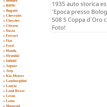
»
Bentley
1935 auto storica e
»
BMW
´Epoca presso Bologn
»
Bugatti
»
Chevrolet
508 S Coppa d´Oro cl
»
Chrysler
Foto!
»
Citroen
»
Dacia
»
Ferrari
»
Fiat
»
Ford
»
Honda
»
Hyundai
»
Infiniti
»
Jaguar
»
Jeep
»
Kia Motors
»
Lamborghini
»
Lancia
»
Land Rover
»
Lexus
»
Lotus
»
Maserati