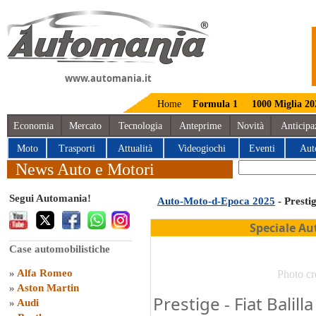
www.automania.it
Home
Formula 1
1000 Miglia 20
Economia
Mercato
Tecnologia
Anteprime
Novità
Anticipa
Moto
Trasporti
Attualità
Videogiochi
Eventi
Aut
News Auto e Motori
Segui Automania!
Auto-Moto-d-Epoca 2025
- Presti
Speciale Au
Case automobilistiche
»
Alfa Romeo
Photo cr
»
Aston Martin
Prestige - Fiat Balil
»
Audi