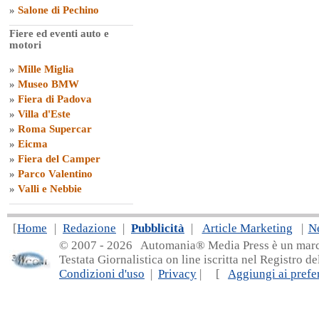
»
Salone di Pechino
Fiere ed eventi auto e
motori
»
Mille Miglia
»
Museo BMW
»
Fiera di Padova
»
Villa d'Este
»
Roma Supercar
»
Eicma
»
Fiera del Camper
»
Parco Valentino
»
Valli e Nebbie
[
Home
|
Redazione
|
Pubblicità
|
Article Marketing
|
N
© 2007 - 20
26 Automania® Media Press è un marchio 
Testata Giornalistica on line iscritta nel Registro d
Condizioni d'uso
|
Privacy
| [
Aggiungi ai prefer