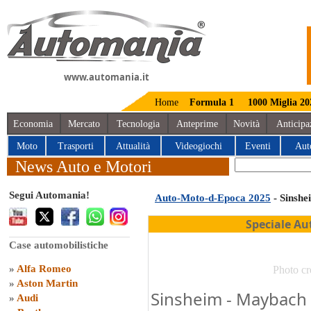
www.automania.it
Home
Formula 1
1000 Miglia 20
Economia
Mercato
Tecnologia
Anteprime
Novità
Anticipa
Moto
Trasporti
Attualità
Videogiochi
Eventi
Aut
News Auto e Motori
Segui Automania!
Auto-Moto-d-Epoca 2025
- Sinshe
Speciale Au
Case automobilistiche
»
Alfa Romeo
Photo cr
»
Aston Martin
Sinsheim - Maybach
»
Audi